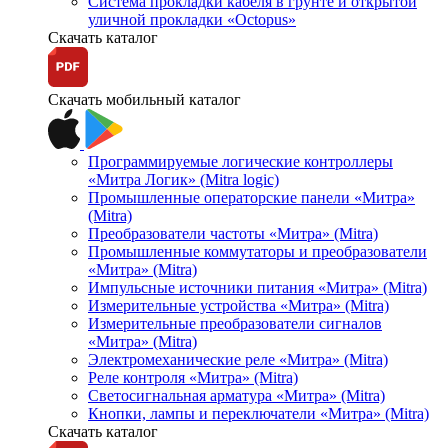
Система прокладки кабеля в грунте и открытой
уличной прокладки «Octopus»
Скачать каталог
Скачать мобильный каталог
Программируемые логические контроллеры
«Митра Логик» (Mitra logic)
Промышленные операторские панели «Митра»
(Mitra)
Преобразователи частоты «Митра» (Mitra)
Промышленные коммутаторы и преобразователи
«Митра» (Mitra)
Импульсные источники питания «Митра» (Mitra)
Измерительные устройства «Митра» (Mitra)
Измерительные преобразователи сигналов
«Митра» (Mitra)
Электромеханические реле «Митра» (Mitra)
Реле контроля «Митра» (Mitra)
Светосигнальная арматура «Митра» (Mitra)
Кнопки, лампы и переключатели «Митра» (Mitra)
Скачать каталог