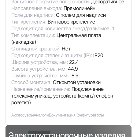
Защитное покрытие поверхности:
Декоративное
Направление выхода:
Прямолинейн.
Поле для надписи:
С полем для надписи
Тип крепления:
Винтовое крепление
Подходит для количества гнезд/разъемов:
1
Тип комплектации:
Центральная плата
(накладка)
С откидной крышкой:
Нет
Подходит для степени защиты (IP):
IP20
Ширина устройства, мм:
22.4
Высота устройства, мм:
44.9
Глубина устройства, мм:
18.9
Способ монтажа:
Открытой установки
Назначение/применение:
Подключение
телекоммуникац. устройств (комп./телефон
розетка)
Аксессуары
Аналоги
Документация
Конфигураторы
Электроустановочные изделия