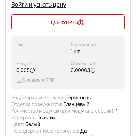
Войти и узнать цену
ГДЕ КУПИТЬ
Тип:
В упаковке:
1 шт.
Вес, кг:
Объём, м3:
0,005
0,00003
Скачать в PDF
Вид/ марка материала:
Термопласт
Отделка поверхности:
Глянцевый
Количество модулей (для модульных серий):
1
Материал:
Пластик
Цвет:
Белый
Не содержит (без) галогенов:
Да