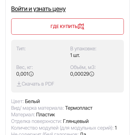
Войти и узнать цену
ГДЕ КУПИТЬ
Тип:
В упаковке:
1 шт.
Вес, кг:
Объём, м3:
0,001
0,00029
Скачать в PDF
Цвет:
Белый
Вид/ марка материала:
Термопласт
Материал:
Пластик
Отделка поверхности:
Глянцевый
Количество модулей (для модульных серий):
1
Не содержит (без) галогенов:
Да