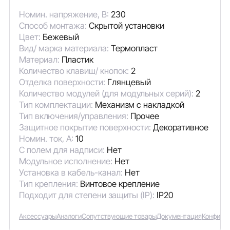
Номин. напряжение, В:
230
Способ монтажа:
Скрытой установки
Цвет:
Бежевый
Вид/ марка материала:
Термопласт
Материал:
Пластик
Количество клавиш/ кнопок:
2
Отделка поверхности:
Глянцевый
Количество модулей (для модульных серий):
2
Тип комплектации:
Механизм с накладкой
Тип включения/управления:
Прочее
Защитное покрытие поверхности:
Декоративное
Номин. ток, А:
10
С полем для надписи:
Нет
Модульное исполнение:
Нет
Установка в кабель-канал:
Нет
Тип крепления:
Винтовое крепление
Подходит для степени защиты (IP):
IP20
Аксессуары
Аналоги
Сопутствующие товары
Документация
Конфигу