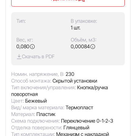
Тип:
В упаковке:
1 шт.
Вес, кг:
Объём, м3:
0,080
0,00084
Скачать в PDF
Номин. напряжение, В:
230
Способ монтажа:
Скрытой установки
Тип включения/управления:
Кнопка/ручка
поворотная
Цвет:
Бежевый
Вид/ марка материала:
Термопласт
Материал:
Пластик
Схема подключения:
Переключение 0-1-2-3
Отделка поверхности:
Глянцевый
Тип комплектации:
Механизм с накладкой