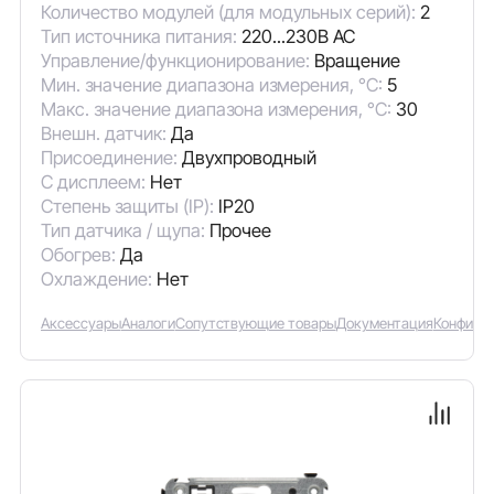
Количество модулей (для модульных серий):
2
Тип источника питания:
220...230В AC
Управление/функционирование:
Вращение
Мин. значение диапазона измерения, °C:
5
Макс. значение диапазона измерения, °C:
30
Внешн. датчик:
Да
Присоединение:
Двухпроводный
С дисплеем:
Нет
Степень защиты (IP):
IP20
Тип датчика / щупа:
Прочее
Обогрев:
Да
Охлаждение:
Нет
Аксессуары
Аналоги
Сопутствующие товары
Документация
Конфигу