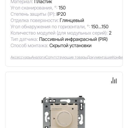
Материал:
Пластик
Угол сканирования, °:
150
Степень защиты (IP):
IP20
Отделка поверхности:
Глянцевый
Угол обнаружения по горизонтали, °:
150...150
Количество модулей (для модульных серий):
2
Тип датчика:
Пассивный инфракрасный (PIR)
Способ монтажа:
Скрытой установки
Аксессуары
Аналоги
Сопутствующие товары
Документация
Конфигу