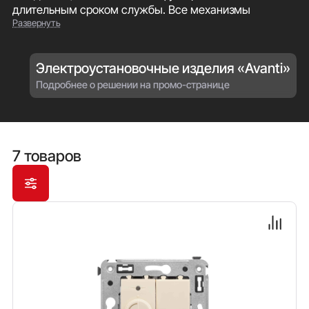
длительным сроком службы. Все механизмы
Развернуть
поставляются в комплекте с прочным
биматериальным каркасом
Электроустановочные изделия «Avanti»
Подробнее о решении на промо-странице
7 товаров