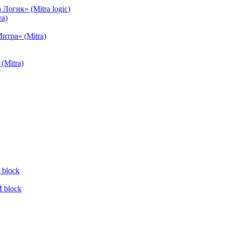
огик» (Mitra logic)
a)
тра» (Mitra)
(Mitra)
block
 block