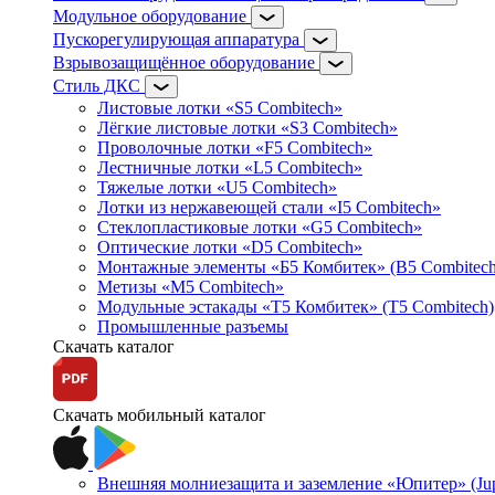
Модульное оборудование
Пускорегулирующая аппаратура
Взрывозащищённое оборудование
Стиль ДКС
Листовые лотки «S5 Combitech»
Лёгкие листовые лотки «S3 Combitech»
Проволочные лотки «F5 Combitech»
Лестничные лотки «L5 Combitech»
Тяжелые лотки «U5 Combitech»
Лотки из нержавеющей стали «I5 Combitech»
Стеклопластиковые лотки «G5 Combitech»
Оптические лотки «D5 Combitech»
Монтажные элементы «Б5 Комбитек» (B5 Combitech
Метизы «M5 Combitech»
Модульные эстакады «Т5 Комбитек» (T5 Combitech)
Промышленные разъемы
Скачать каталог
Скачать мобильный каталог
Внешняя молниезащита и заземление «Юпитер» (Jupi