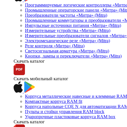
Программируемые логические контроллеры «Митра Л
Промышленные операторские панели «Митра» (Mitr
Преобразователи частоты «Митра» (Mitra)
Промышленные коммутаторы и преобразователи «Ми
Импульсные источники питания «Митра» (Mitra)
Измерительные устройства «Митра» (Mitra)
Измерительные преобразователи сигналов «Митра» 
Электромеханические реле «Митра» (Mitra)
Реле контроля «Митра» (Mitra)
Светосигнальная арматура «Митра» (Mitra)
Кнопки, лампы и переключатели «Митра» (Mitra)
Скачать каталог
Скачать мобильный каталог
Корпуса металлические навесные и клеммные RAM 
Компактные корпуса RAM fit
Корпуса напольные CQE N для автоматизации RAM
Пульты и стойки управления RAM block
Ударопрочные пластиковые корпуса RAM box
Скачать каталог