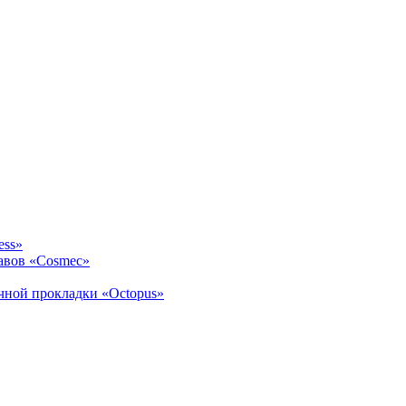
ess»
авов «Cosmec»
ичной прокладки «Octopus»