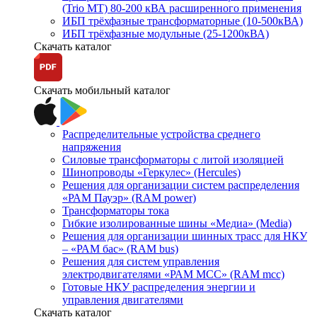
(Trio MT) 80-200 кВА расширенного применения
ИБП трёхфазные трансформаторные (10-500кВА)
ИБП трёхфазные модульные (25-1200кВА)
Скачать каталог
Скачать мобильный каталог
Распределительные устройства среднего
напряжения
Силовые трансформаторы с литой изоляцией
Шинопроводы «Геркулес» (Hercules)
Решения для организации систем распределения
«РАМ Пауэр» (RAM power)
Трансформаторы тока
Гибкие изолированные шины «Медиа» (Media)
Решения для организации шинных трасс для НКУ
– «РАМ бас» (RAM bus)
Решения для систем управления
электродвигателями «РАМ МСС» (RAM mcc)
Готовые НКУ распределения энергии и
управления двигателями
Скачать каталог