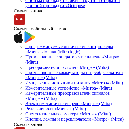
Система прокладки кабеля в грунте и открытой
уличной прокладки «Octopus»
Скачать каталог
Скачать мобильный каталог
Программируемые логические контроллеры
«Митра Логик» (Mitra logic)
Промышленные операторские панели «Митра»
(Mitra)
Преобразователи частоты «Митра» (Mitra)
Промышленные коммутаторы и преобразователи
«Митра» (Mitra)
Импульсные источники питания «Митра» (Mitra)
Измерительные устройства «Митра» (Mitra)
Измерительные преобразователи сигналов
«Митра» (Mitra)
Электромеханические реле «Митра» (Mitra)
Реле контроля «Митра» (Mitra)
Светосигнальная арматура «Митра» (Mitra)
Кнопки, лампы и переключатели «Митра» (Mitra)
Скачать каталог