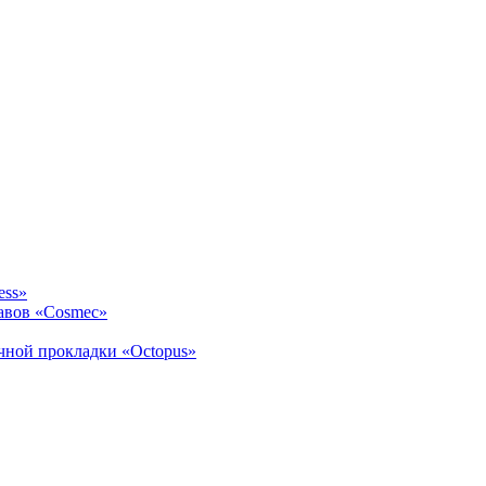
ess»
авов «Cosmec»
ичной прокладки «Octopus»