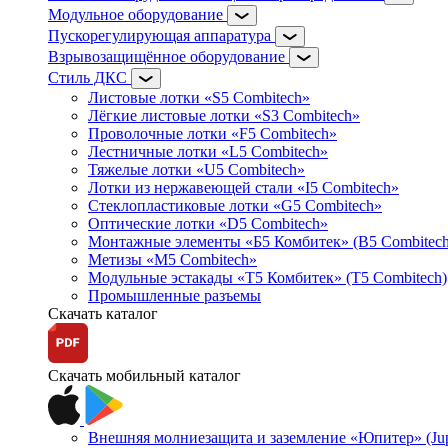
Модульное оборудование
Пускорегулирующая аппаратура
Взрывозащищённое оборудование
Стиль ДКС
Листовые лотки «S5 Combitech»
Лёгкие листовые лотки «S3 Combitech»
Проволочные лотки «F5 Combitech»
Лестничные лотки «L5 Combitech»
Тяжелые лотки «U5 Combitech»
Лотки из нержавеющей стали «I5 Combitech»
Стеклопластиковые лотки «G5 Combitech»
Оптические лотки «D5 Combitech»
Монтажные элементы «Б5 Комбитек» (B5 Combitech
Метизы «M5 Combitech»
Модульные эстакады «Т5 Комбитек» (T5 Combitech)
Промышленные разъемы
Скачать каталог
Скачать мобильный каталог
Внешняя молниезащита и заземление «Юпитер» (Jupi