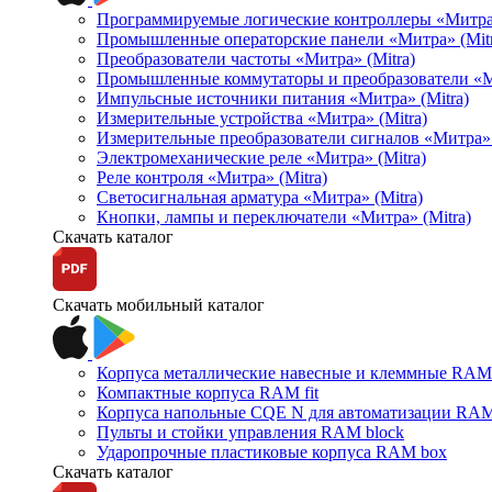
Программируемые логические контроллеры «Митра Л
Промышленные операторские панели «Митра» (Mitr
Преобразователи частоты «Митра» (Mitra)
Промышленные коммутаторы и преобразователи «Ми
Импульсные источники питания «Митра» (Mitra)
Измерительные устройства «Митра» (Mitra)
Измерительные преобразователи сигналов «Митра» 
Электромеханические реле «Митра» (Mitra)
Реле контроля «Митра» (Mitra)
Светосигнальная арматура «Митра» (Mitra)
Кнопки, лампы и переключатели «Митра» (Mitra)
Скачать каталог
Скачать мобильный каталог
Корпуса металлические навесные и клеммные RAM 
Компактные корпуса RAM fit
Корпуса напольные CQE N для автоматизации RAM
Пульты и стойки управления RAM block
Ударопрочные пластиковые корпуса RAM box
Скачать каталог