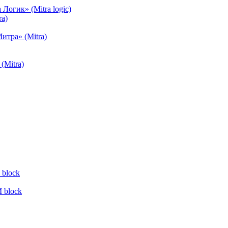
огик» (Mitra logic)
a)
тра» (Mitra)
(Mitra)
block
 block