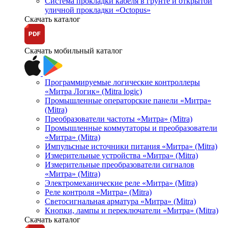
Система прокладки кабеля в грунте и открытой
уличной прокладки «Octopus»
Скачать каталог
Скачать мобильный каталог
Программируемые логические контроллеры
«Митра Логик» (Mitra logic)
Промышленные операторские панели «Митра»
(Mitra)
Преобразователи частоты «Митра» (Mitra)
Промышленные коммутаторы и преобразователи
«Митра» (Mitra)
Импульсные источники питания «Митра» (Mitra)
Измерительные устройства «Митра» (Mitra)
Измерительные преобразователи сигналов
«Митра» (Mitra)
Электромеханические реле «Митра» (Mitra)
Реле контроля «Митра» (Mitra)
Светосигнальная арматура «Митра» (Mitra)
Кнопки, лампы и переключатели «Митра» (Mitra)
Скачать каталог