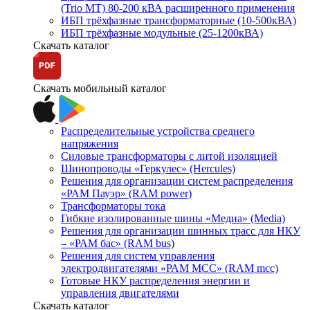
(Trio MT) 80-200 кВА расширенного применения
ИБП трёхфазные трансформаторные (10-500кВА)
ИБП трёхфазные модульные (25-1200кВА)
Скачать каталог
Скачать мобильный каталог
Распределительные устройства среднего
напряжения
Силовые трансформаторы с литой изоляцией
Шинопроводы «Геркулес» (Hercules)
Решения для организации систем распределения
«РАМ Пауэр» (RAM power)
Трансформаторы тока
Гибкие изолированные шины «Медиа» (Media)
Решения для организации шинных трасс для НКУ
– «РАМ бас» (RAM bus)
Решения для систем управления
электродвигателями «РАМ МСС» (RAM mcc)
Готовые НКУ распределения энергии и
управления двигателями
Скачать каталог