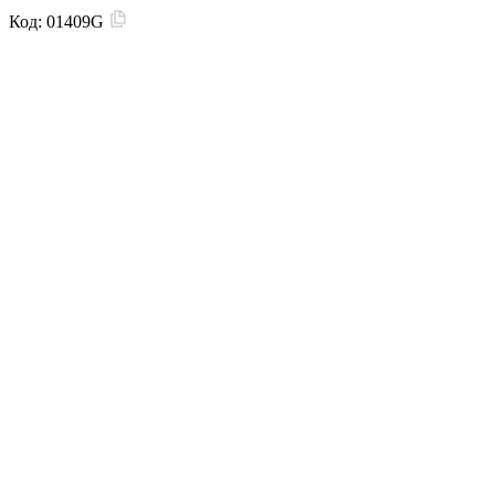
Код:
01409G