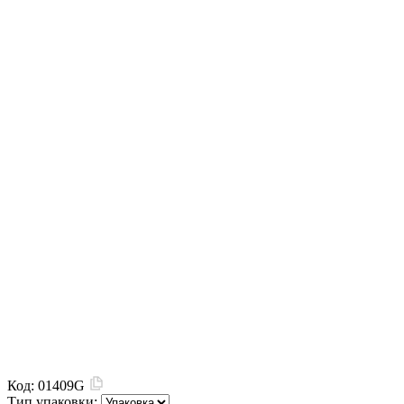
Код:
01409G
Тип упаковки: