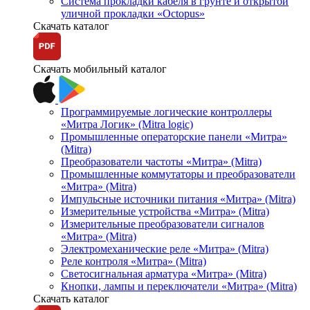
Система прокладки кабеля в грунте и открытой
уличной прокладки «Octopus»
Скачать каталог
Скачать мобильный каталог
Программируемые логические контроллеры
«Митра Логик» (Mitra logic)
Промышленные операторские панели «Митра»
(Mitra)
Преобразователи частоты «Митра» (Mitra)
Промышленные коммутаторы и преобразователи
«Митра» (Mitra)
Импульсные источники питания «Митра» (Mitra)
Измерительные устройства «Митра» (Mitra)
Измерительные преобразователи сигналов
«Митра» (Mitra)
Электромеханические реле «Митра» (Mitra)
Реле контроля «Митра» (Mitra)
Светосигнальная арматура «Митра» (Mitra)
Кнопки, лампы и переключатели «Митра» (Mitra)
Скачать каталог