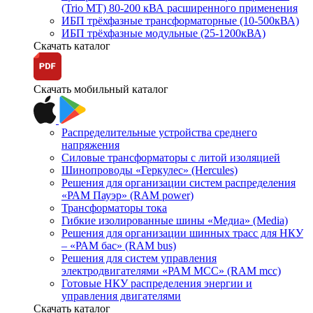
(Trio MT) 80-200 кВА расширенного применения
ИБП трёхфазные трансформаторные (10-500кВА)
ИБП трёхфазные модульные (25-1200кВА)
Скачать каталог
Скачать мобильный каталог
Распределительные устройства среднего
напряжения
Силовые трансформаторы с литой изоляцией
Шинопроводы «Геркулес» (Hercules)
Решения для организации систем распределения
«РАМ Пауэр» (RAM power)
Трансформаторы тока
Гибкие изолированные шины «Медиа» (Media)
Решения для организации шинных трасс для НКУ
– «РАМ бас» (RAM bus)
Решения для систем управления
электродвигателями «РАМ МСС» (RAM mcc)
Готовые НКУ распределения энергии и
управления двигателями
Скачать каталог