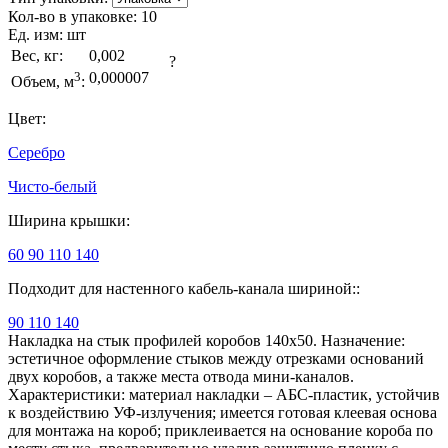
Кол-во в упаковке:
10
Ед. изм:
шт
Вес, кг:
0,002
?
3
0,000007
Объем, м
:
Цвет:
Серебро
Чисто-белый
Ширина крышки:
60
90
110
140
Подходит для настенного кабель-канала шириной::
90
110
140
Накладка на стык профилей коробов 140х50. Назначение:
эстетичное оформление стыков между отрезками оснований
двух коробов, а также места отвода мини-каналов.
Характеристики: материал накладки – АБС-пластик, устойчив
к воздействию УФ-излучения; имеется готовая клеевая основа
для монтажа на короб; приклеивается на основание короба по