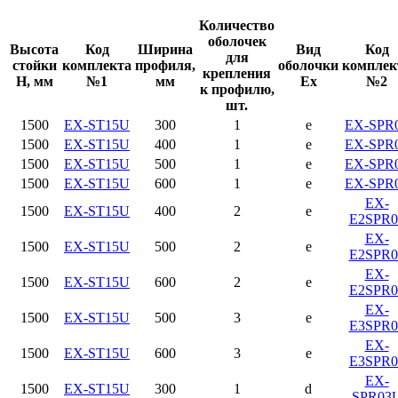
Количество
оболочек
Высота
Код
Ширина
Вид
Код
для
стойки
комплекта
профиля,
оболочки
комплек
крепления
H, мм
№1
мм
Ex
№2
к профилю,
шт.
1500
EX-ST15U
300
1
e
EX-SPR
1500
EX-ST15U
400
1
e
EX-SPR
1500
EX-ST15U
500
1
e
EX-SPR
1500
EX-ST15U
600
1
e
EX-SPR
EX-
1500
EX-ST15U
400
2
e
E2SPR0
EX-
1500
EX-ST15U
500
2
e
E2SPR0
EX-
1500
EX-ST15U
600
2
e
E2SPR0
EX-
1500
EX-ST15U
500
3
e
E3SPR0
EX-
1500
EX-ST15U
600
3
e
E3SPR0
EX-
1500
EX-ST15U
300
1
d
SPR03