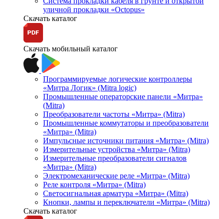
Система прокладки кабеля в грунте и открытой
уличной прокладки «Octopus»
Скачать каталог
Скачать мобильный каталог
Программируемые логические контроллеры
«Митра Логик» (Mitra logic)
Промышленные операторские панели «Митра»
(Mitra)
Преобразователи частоты «Митра» (Mitra)
Промышленные коммутаторы и преобразователи
«Митра» (Mitra)
Импульсные источники питания «Митра» (Mitra)
Измерительные устройства «Митра» (Mitra)
Измерительные преобразователи сигналов
«Митра» (Mitra)
Электромеханические реле «Митра» (Mitra)
Реле контроля «Митра» (Mitra)
Светосигнальная арматура «Митра» (Mitra)
Кнопки, лампы и переключатели «Митра» (Mitra)
Скачать каталог