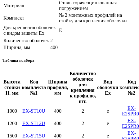
Сталь горячеоцинкованная
Материал
погружением
№ 2 монтажных профилей на
Комплект
стойку для крепления оболочки
Для крепления оболочек
E
с видом защиты Ex
Количество оболочек
2
Ширина, мм
400
Таблица подбора
Количество
оболочек
Высота
Код
Ширина
Вид
Код
для
стойки
комплекта
профиля,
оболочки
комплек
крепления
H, мм
№1
мм
Ex
№2
к профилю,
шт.
EX-
1000
EX-ST10U
400
2
e
E2SPR0
EX-
1200
EX-ST12U
400
2
e
E2SPR0
EX-
1500
EX-ST15U
400
2
e
E2SPR0