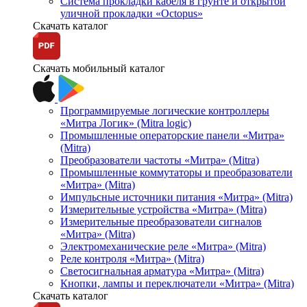
Система прокладки кабеля в грунте и открытой
уличной прокладки «Octopus»
Скачать каталог
Скачать мобильный каталог
Программируемые логические контроллеры
«Митра Логик» (Mitra logic)
Промышленные операторские панели «Митра»
(Mitra)
Преобразователи частоты «Митра» (Mitra)
Промышленные коммутаторы и преобразователи
«Митра» (Mitra)
Импульсные источники питания «Митра» (Mitra)
Измерительные устройства «Митра» (Mitra)
Измерительные преобразователи сигналов
«Митра» (Mitra)
Электромеханические реле «Митра» (Mitra)
Реле контроля «Митра» (Mitra)
Светосигнальная арматура «Митра» (Mitra)
Кнопки, лампы и переключатели «Митра» (Mitra)
Скачать каталог