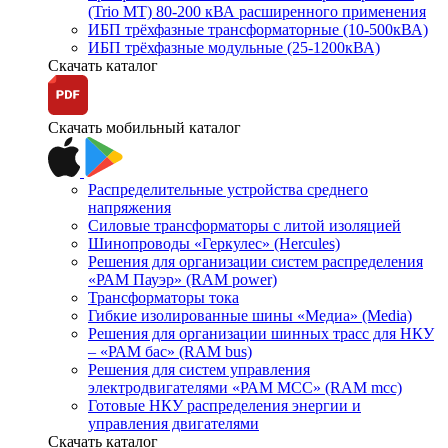
(Trio MT) 80-200 кВА расширенного применения
ИБП трёхфазные трансформаторные (10-500кВА)
ИБП трёхфазные модульные (25-1200кВА)
Скачать каталог
Скачать мобильный каталог
Распределительные устройства среднего
напряжения
Силовые трансформаторы с литой изоляцией
Шинопроводы «Геркулес» (Hercules)
Решения для организации систем распределения
«РАМ Пауэр» (RAM power)
Трансформаторы тока
Гибкие изолированные шины «Медиа» (Media)
Решения для организации шинных трасс для НКУ
– «РАМ бас» (RAM bus)
Решения для систем управления
электродвигателями «РАМ МСС» (RAM mcc)
Готовые НКУ распределения энергии и
управления двигателями
Скачать каталог