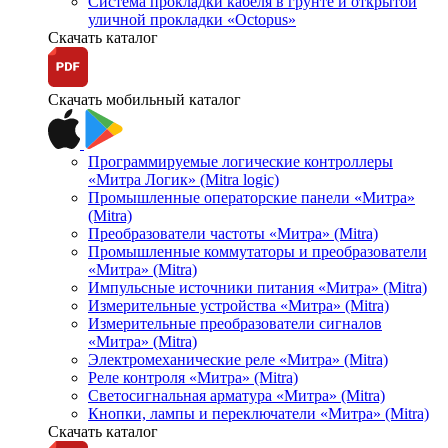
Система прокладки кабеля в грунте и открытой
уличной прокладки «Octopus»
Скачать каталог
Скачать мобильный каталог
Программируемые логические контроллеры
«Митра Логик» (Mitra logic)
Промышленные операторские панели «Митра»
(Mitra)
Преобразователи частоты «Митра» (Mitra)
Промышленные коммутаторы и преобразователи
«Митра» (Mitra)
Импульсные источники питания «Митра» (Mitra)
Измерительные устройства «Митра» (Mitra)
Измерительные преобразователи сигналов
«Митра» (Mitra)
Электромеханические реле «Митра» (Mitra)
Реле контроля «Митра» (Mitra)
Светосигнальная арматура «Митра» (Mitra)
Кнопки, лампы и переключатели «Митра» (Mitra)
Скачать каталог