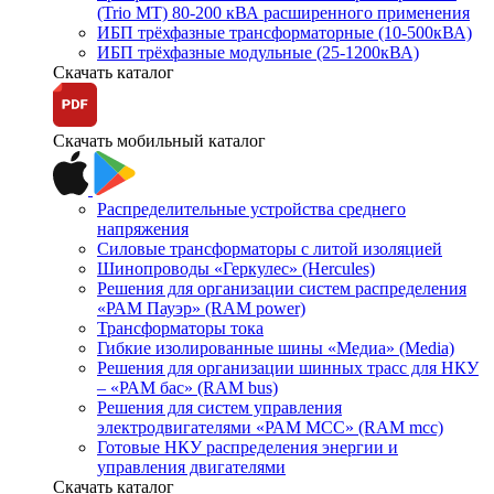
(Trio MT) 80-200 кВА расширенного применения
ИБП трёхфазные трансформаторные (10-500кВА)
ИБП трёхфазные модульные (25-1200кВА)
Скачать каталог
Скачать мобильный каталог
Распределительные устройства среднего
напряжения
Силовые трансформаторы с литой изоляцией
Шинопроводы «Геркулес» (Hercules)
Решения для организации систем распределения
«РАМ Пауэр» (RAM power)
Трансформаторы тока
Гибкие изолированные шины «Медиа» (Media)
Решения для организации шинных трасс для НКУ
– «РАМ бас» (RAM bus)
Решения для систем управления
электродвигателями «РАМ МСС» (RAM mcc)
Готовые НКУ распределения энергии и
управления двигателями
Скачать каталог