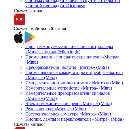
Система прокладки кабеля в грунте и открытой
уличной прокладки «Octopus»
Скачать каталог
Скачать мобильный каталог
Программируемые логические контроллеры
«Митра Логик» (Mitra logic)
Промышленные операторские панели «Митра»
(Mitra)
Преобразователи частоты «Митра» (Mitra)
Промышленные коммутаторы и преобразователи
«Митра» (Mitra)
Импульсные источники питания «Митра» (Mitra)
Измерительные устройства «Митра» (Mitra)
Измерительные преобразователи сигналов
«Митра» (Mitra)
Электромеханические реле «Митра» (Mitra)
Реле контроля «Митра» (Mitra)
Светосигнальная арматура «Митра» (Mitra)
Кнопки, лампы и переключатели «Митра» (Mitra)
Скачать каталог