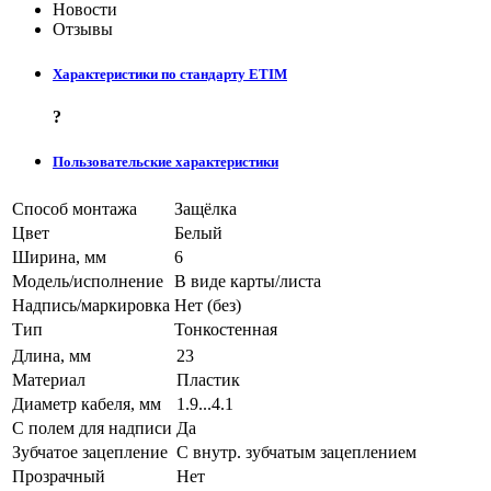
Новости
Отзывы
Характеристики по стандарту ETIM
?
Пользовательские характеристики
Способ монтажа
Защёлка
Цвет
Белый
Ширина, мм
6
Модель/исполнение
В виде карты/листа
Надпись/маркировка
Нет (без)
Тип
Тонкостенная
Длина, мм
23
Материал
Пластик
Диаметр кабеля, мм
1.9...4.1
С полем для надписи
Да
Зубчатое зацепление
С внутр. зубчатым зацеплением
Прозрачный
Нет