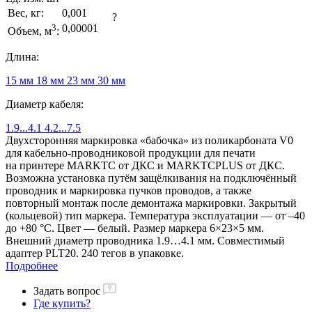
Вес, кг:
0,001
?
3
0,00001
Объем, м
:
Длина:
15 мм
18 мм
23 мм
30 мм
Диаметр кабеля:
1.9...4.1
4.2...7.5
Двухсторонняя маркировка «бабочка» из поликарбоната V0
для кабельно-проводниковой продукции для печати
на принтере MARKTC от ДКС и MARKTCPLUS от ДКС.
Возможна установка путём защёлкивания на подключённый
проводник и маркировка пучков проводов, а также
повторный монтаж после демонтажа маркировки. Закрытый
(кольцевой) тип маркера. Температура эксплуатации — от –40
до +80 °С. Цвет — белый. Размер маркера 6×23×5 мм.
Внешний диаметр проводника 1.9…4.1 мм. Совместимый
адаптер PLT20. 240 тегов в упаковке.
Подробнее
Задать вопрос
Где купить?