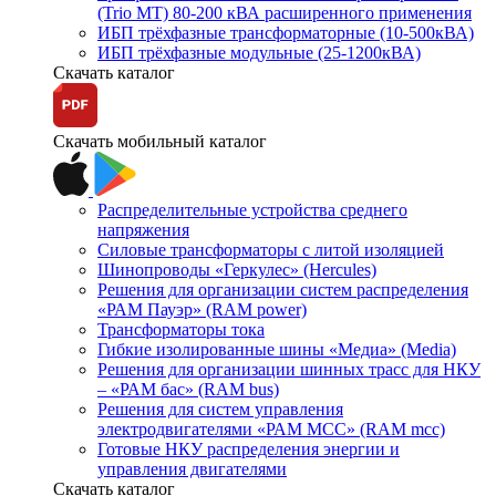
(Trio MT) 80-200 кВА расширенного применения
ИБП трёхфазные трансформаторные (10-500кВА)
ИБП трёхфазные модульные (25-1200кВА)
Скачать каталог
Скачать мобильный каталог
Распределительные устройства среднего
напряжения
Силовые трансформаторы с литой изоляцией
Шинопроводы «Геркулес» (Hercules)
Решения для организации систем распределения
«РАМ Пауэр» (RAM power)
Трансформаторы тока
Гибкие изолированные шины «Медиа» (Media)
Решения для организации шинных трасс для НКУ
– «РАМ бас» (RAM bus)
Решения для систем управления
электродвигателями «РАМ МСС» (RAM mcc)
Готовые НКУ распределения энергии и
управления двигателями
Скачать каталог