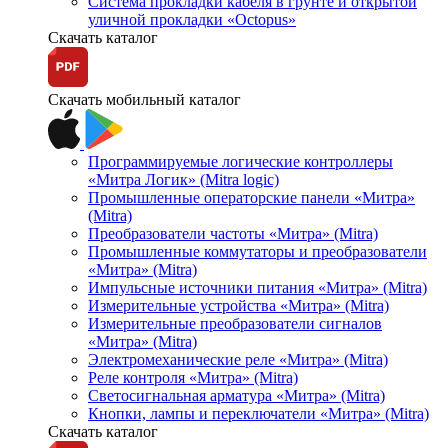
Система прокладки кабеля в грунте и открытой
уличной прокладки «Octopus»
Скачать каталог
Скачать мобильный каталог
Программируемые логические контроллеры
«Митра Логик» (Mitra logic)
Промышленные операторские панели «Митра»
(Mitra)
Преобразователи частоты «Митра» (Mitra)
Промышленные коммутаторы и преобразователи
«Митра» (Mitra)
Импульсные источники питания «Митра» (Mitra)
Измерительные устройства «Митра» (Mitra)
Измерительные преобразователи сигналов
«Митра» (Mitra)
Электромеханические реле «Митра» (Mitra)
Реле контроля «Митра» (Mitra)
Светосигнальная арматура «Митра» (Mitra)
Кнопки, лампы и переключатели «Митра» (Mitra)
Скачать каталог