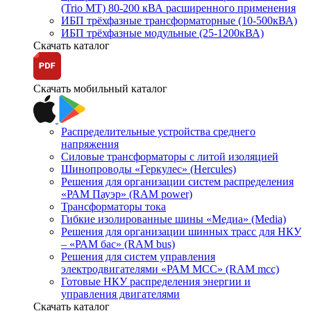
(Trio MT) 80-200 кВА расширенного применения
ИБП трёхфазные трансформаторные (10-500кВА)
ИБП трёхфазные модульные (25-1200кВА)
Скачать каталог
Скачать мобильный каталог
Распределительные устройства среднего
напряжения
Силовые трансформаторы с литой изоляцией
Шинопроводы «Геркулес» (Hercules)
Решения для организации систем распределения
«РАМ Пауэр» (RAM power)
Трансформаторы тока
Гибкие изолированные шины «Медиа» (Media)
Решения для организации шинных трасс для НКУ
– «РАМ бас» (RAM bus)
Решения для систем управления
электродвигателями «РАМ МСС» (RAM mcc)
Готовые НКУ распределения энергии и
управления двигателями
Скачать каталог