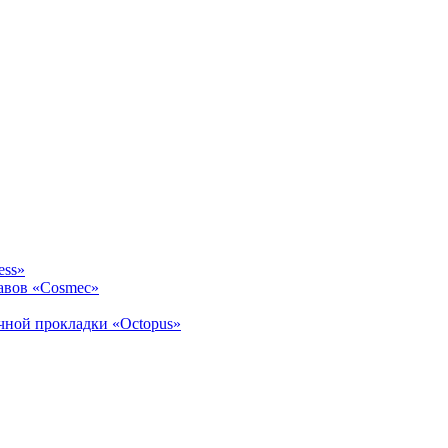
ess»
авов «Cosmec»
ичной прокладки «Octopus»