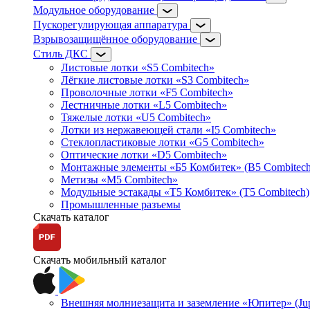
Модульное оборудование
Пускорегулирующая аппаратура
Взрывозащищённое оборудование
Стиль ДКС
Листовые лотки «S5 Combitech»
Лёгкие листовые лотки «S3 Combitech»
Проволочные лотки «F5 Combitech»
Лестничные лотки «L5 Combitech»
Тяжелые лотки «U5 Combitech»
Лотки из нержавеющей стали «I5 Combitech»
Стеклопластиковые лотки «G5 Combitech»
Оптические лотки «D5 Combitech»
Монтажные элементы «Б5 Комбитек» (B5 Combitech
Метизы «M5 Combitech»
Модульные эстакады «Т5 Комбитек» (T5 Combitech)
Промышленные разъемы
Скачать каталог
Скачать мобильный каталог
Внешняя молниезащита и заземление «Юпитер» (Jupi