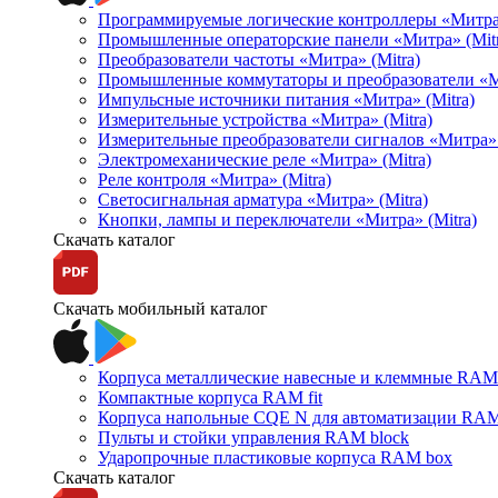
Программируемые логические контроллеры «Митра Л
Промышленные операторские панели «Митра» (Mitr
Преобразователи частоты «Митра» (Mitra)
Промышленные коммутаторы и преобразователи «Ми
Импульсные источники питания «Митра» (Mitra)
Измерительные устройства «Митра» (Mitra)
Измерительные преобразователи сигналов «Митра» 
Электромеханические реле «Митра» (Mitra)
Реле контроля «Митра» (Mitra)
Светосигнальная арматура «Митра» (Mitra)
Кнопки, лампы и переключатели «Митра» (Mitra)
Скачать каталог
Скачать мобильный каталог
Корпуса металлические навесные и клеммные RAM 
Компактные корпуса RAM fit
Корпуса напольные CQE N для автоматизации RAM
Пульты и стойки управления RAM block
Ударопрочные пластиковые корпуса RAM box
Скачать каталог