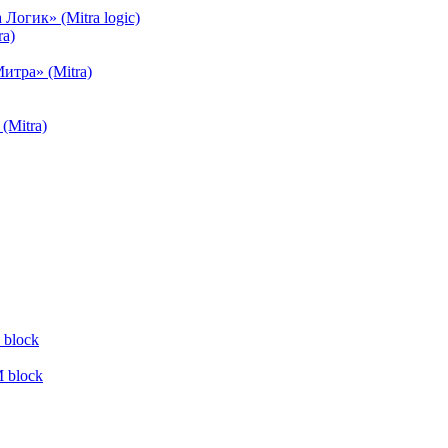
огик» (Mitra logic)
a)
тра» (Mitra)
(Mitra)
block
 block