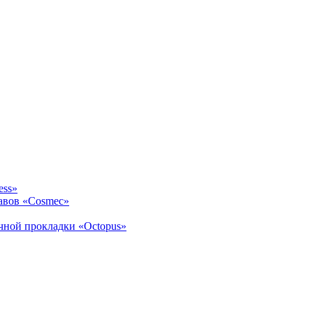
ess»
авов «Cosmec»
ичной прокладки «Octopus»