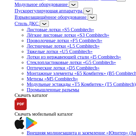
Модульное оборудование
Пускорегулирующая аппаратура
Взрывозащищённое оборудование
Стиль ДКС
Листовые лотки «S5 Combitech»
Лёгкие листовые лотки «S3 Combitech»
Проволочные лотки «F5 Combitech»
Лестничные лотки «L5 Combitech»
Тяжелые лотки «U5 Combitech»
Лотки из нержавеющей стали «I5 Combitech»
Стеклопластиковые лотки «G5 Combitech»
Оптические лотки «D5 Combitech»
Монтажные элементы «Б5 Комбитек» (B5 Combitech
Метизы «M5 Combitech»
Модульные эстакады «Т5 Комбитек» (T5 Combitech)
Промышленные разъемы
Скачать каталог
Скачать мобильный каталог
Внешняя молниезащита и заземление «Юпитер» (Jupi