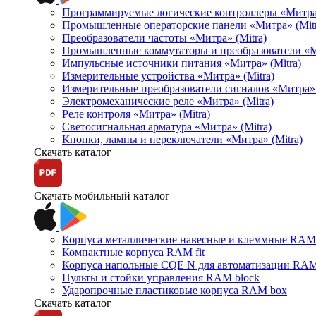
Программируемые логические контроллеры «Митра Л
Промышленные операторские панели «Митра» (Mitr
Преобразователи частоты «Митра» (Mitra)
Промышленные коммутаторы и преобразователи «Ми
Импульсные источники питания «Митра» (Mitra)
Измерительные устройства «Митра» (Mitra)
Измерительные преобразователи сигналов «Митра» 
Электромеханические реле «Митра» (Mitra)
Реле контроля «Митра» (Mitra)
Светосигнальная арматура «Митра» (Mitra)
Кнопки, лампы и переключатели «Митра» (Mitra)
Скачать каталог
Скачать мобильный каталог
Корпуса металлические навесные и клеммные RAM 
Компактные корпуса RAM fit
Корпуса напольные CQE N для автоматизации RAM
Пульты и стойки управления RAM block
Ударопрочные пластиковые корпуса RAM box
Скачать каталог