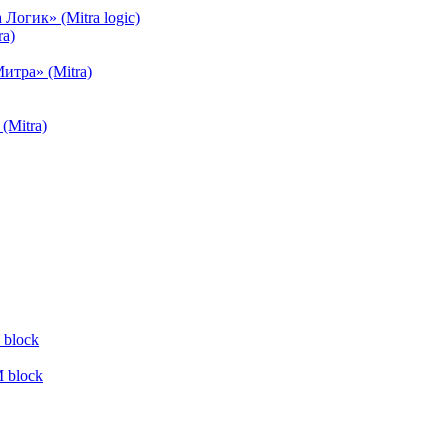
огик» (Mitra logic)
a)
тра» (Mitra)
(Mitra)
block
 block