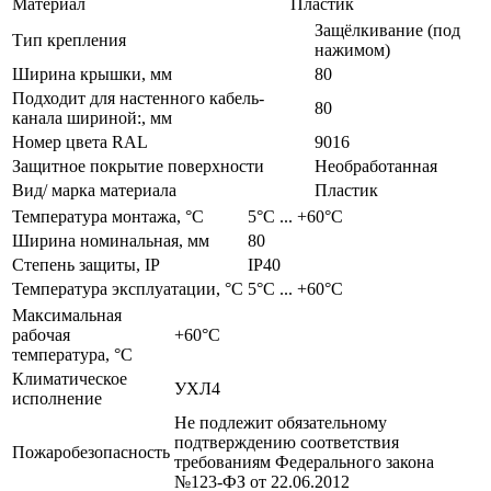
Материал
Пластик
Защёлкивание (под
Тип крепления
нажимом)
Ширина крышки, мм
80
Подходит для настенного кабель-
80
канала шириной:, мм
Номер цвета RAL
9016
Защитное покрытие поверхности
Необработанная
Вид/ марка материала
Пластик
Температура монтажа, °С
­5°С ... +60°С
Ширина номинальная, мм
80
Степень защиты, IP
IP40
Температура эксплуатации, °С
­5°С ... +60°С
Максимальная
рабочая
+60°C
температура, °С
Климатическое
УХЛ4
исполнение
Не подлежит обязательному
подтверждению соответствия
Пожаробезопасность
требованиям Федерального закона
№123-ФЗ от 22.06.2012