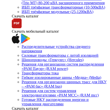
(Trio MT) 80-200 кВА расширенного применения
ИБП трёхфазные трансформаторные (10-500кВА)
ИБП трёхфазные модульные (25-1200кВА)
Скачать каталог
Скачать мобильный каталог
Распределительные устройства среднего
напряжения
Силовые трансформаторы с литой изоляцией
Шинопроводы «Геркулес» (Hercules)
Решения для организации систем распределения
«РАМ Пауэр» (RAM power)
Трансформаторы тока
Гибкие изолированные шины «Медиа» (Media)
Решения для организации шинных трасс для НКУ
– «РАМ бас» (RAM bus)
Решения для систем управления
электродвигателями «РАМ МСС» (RAM mcc)
Готовые НКУ распределения энергии и
управления двигателями
Скачать каталог