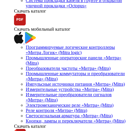
Система прокладки кабеля в грунте и открытой
уличной прокладки «Octopus»
Скачать каталог
Скачать мобильный каталог
Программируемые логические контроллеры
«Митра Логик» (Mitra logic)
Промышленные операторские панели «Митра»
(Mitra)
Преобразователи частоты «Митра» (Mitra)
Промышленные коммутаторы и преобразователи
«Митра» (Mitra)
Импульсные источники питания «Митра» (Mitra)
Измерительные устройства «Митра» (Mitra)
Измерительные преобразователи сигналов
«Митра» (Mitra)
Электромеханические реле «Митра» (Mitra)
Реле контроля «Митра» (Mitra)
Светосигнальная арматура «Митра» (Mitra)
Кнопки, лампы и переключатели «Митра» (Mitra)
Скачать каталог