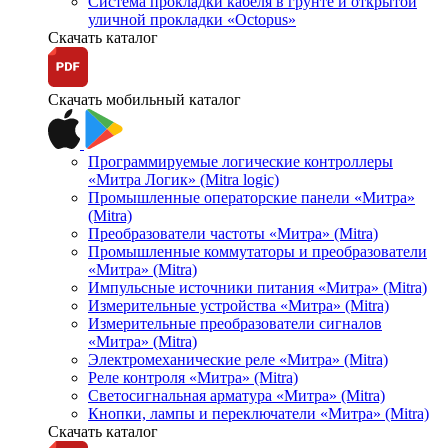
Система прокладки кабеля в грунте и открытой
уличной прокладки «Octopus»
Скачать каталог
Скачать мобильный каталог
Программируемые логические контроллеры
«Митра Логик» (Mitra logic)
Промышленные операторские панели «Митра»
(Mitra)
Преобразователи частоты «Митра» (Mitra)
Промышленные коммутаторы и преобразователи
«Митра» (Mitra)
Импульсные источники питания «Митра» (Mitra)
Измерительные устройства «Митра» (Mitra)
Измерительные преобразователи сигналов
«Митра» (Mitra)
Электромеханические реле «Митра» (Mitra)
Реле контроля «Митра» (Mitra)
Светосигнальная арматура «Митра» (Mitra)
Кнопки, лампы и переключатели «Митра» (Mitra)
Скачать каталог