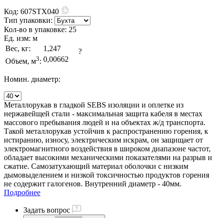
Код:
607STX040
Тип упаковки:
Кол-во в упаковке:
25
Ед. изм:
м
Вес, кг:
1,247
?
3
0,00662
Объем, м
:
Номин. диаметр:
Металлорукав в гладкой SEBS изоляции и оплетке из
нержавейщей стали - максимальная защита кабеля в местах
массового пребывания людей и на объектах ж/д транспорта.
Такой металлорукав устойчив к распространению горения, к
истиранию, износу, электрическим искрам, он защищает от
электромагнитного воздействия в широком диапазоне частот,
обладает высокими механическими показателями на разрыв и
сжатие. Самозатухающий материал оболочки с низким
дымовыделением и низкой токсичностью продуктов горения
не содержит галогенов. Внутренний диаметр - 40мм.
Подробнее
Задать вопрос