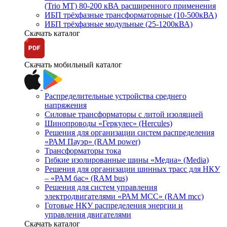
(Trio MT) 80-200 кВА расширенного применения
ИБП трёхфазные трансформаторные (10-500кВА)
ИБП трёхфазные модульные (25-1200кВА)
Скачать каталог
Скачать мобильный каталог
Распределительные устройства среднего
напряжения
Силовые трансформаторы с литой изоляцией
Шинопроводы «Геркулес» (Hercules)
Решения для организации систем распределения
«РАМ Пауэр» (RAM power)
Трансформаторы тока
Гибкие изолированные шины «Медиа» (Media)
Решения для организации шинных трасс для НКУ
– «РАМ бас» (RAM bus)
Решения для систем управления
электродвигателями «РАМ МСС» (RAM mcc)
Готовые НКУ распределения энергии и
управления двигателями
Скачать каталог