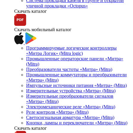
Система прокладки кабеля в грунте и открытой
уличной прокладки «Octopus»
Скачать каталог
Скачать мобильный каталог
Программируемые логические контроллеры
«Митра Логик» (Mitra logic)
Промышленные операторские панели «Митра»
(Mitra)
Преобразователи частоты «Митра» (Mitra)
Промышленные коммутаторы и преобразователи
«Митра» (Mitra)
Импульсные источники питания «Митра» (Mitra)
Измерительные устройства «Митра» (Mitra)
Измерительные преобразователи сигналов
«Митра» (Mitra)
Электромеханические реле «Митра» (Mitra)
Реле контроля «Митра» (Mitra)
Светосигнальная арматура «Митра» (Mitra)
Кнопки, лампы и переключатели «Митра» (Mitra)
Скачать каталог