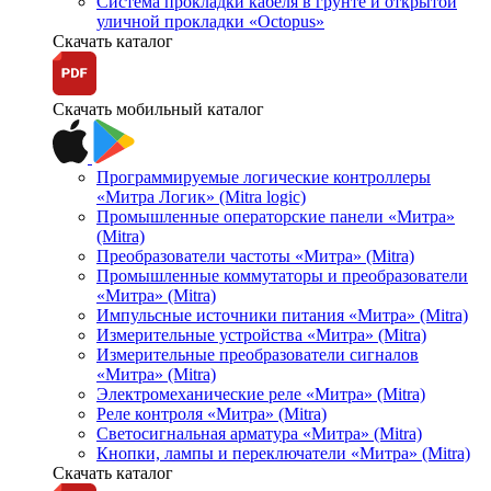
Система прокладки кабеля в грунте и открытой
уличной прокладки «Octopus»
Скачать каталог
Скачать мобильный каталог
Программируемые логические контроллеры
«Митра Логик» (Mitra logic)
Промышленные операторские панели «Митра»
(Mitra)
Преобразователи частоты «Митра» (Mitra)
Промышленные коммутаторы и преобразователи
«Митра» (Mitra)
Импульсные источники питания «Митра» (Mitra)
Измерительные устройства «Митра» (Mitra)
Измерительные преобразователи сигналов
«Митра» (Mitra)
Электромеханические реле «Митра» (Mitra)
Реле контроля «Митра» (Mitra)
Светосигнальная арматура «Митра» (Mitra)
Кнопки, лампы и переключатели «Митра» (Mitra)
Скачать каталог