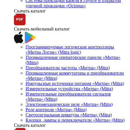
Система прокладки кабеля в грунте и открытой
уличной прокладки «Octopus»
Скачать каталог
Скачать мобильный каталог
Программируемые логические контроллеры
«Митра Логик» (Mitra logic)
Промышленные операторские панели «Митра»
(Mitra)
Преобразователи частоты «Митра» (Mitra)
Промышленные коммутаторы и преобразователи
«Митра» (Mitra)
Импульсные источники питания «Митра» (Mitra)
Измерительные устройства «Митра» (Mitra)
Измерительные преобразователи сигналов
«Митра» (Mitra)
Электромеханические реле «Митра» (Mitra)
Реле контроля «Митра» (Mitra)
Светосигнальная арматура «Митра» (Mitra)
Кнопки, лампы и переключатели «Митра» (Mitra)
Скачать каталог