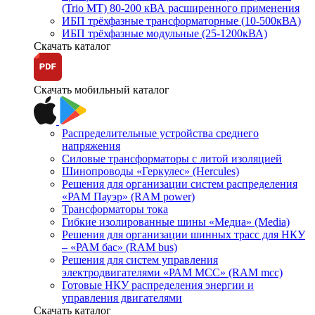
(Trio MT) 80-200 кВА расширенного применения
ИБП трёхфазные трансформаторные (10-500кВА)
ИБП трёхфазные модульные (25-1200кВА)
Скачать каталог
Скачать мобильный каталог
Распределительные устройства среднего
напряжения
Силовые трансформаторы с литой изоляцией
Шинопроводы «Геркулес» (Hercules)
Решения для организации систем распределения
«РАМ Пауэр» (RAM power)
Трансформаторы тока
Гибкие изолированные шины «Медиа» (Media)
Решения для организации шинных трасс для НКУ
– «РАМ бас» (RAM bus)
Решения для систем управления
электродвигателями «РАМ МСС» (RAM mcc)
Готовые НКУ распределения энергии и
управления двигателями
Скачать каталог