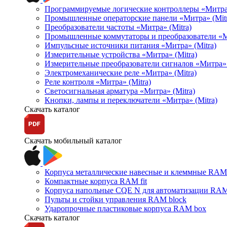
Программируемые логические контроллеры «Митра Л
Промышленные операторские панели «Митра» (Mitr
Преобразователи частоты «Митра» (Mitra)
Промышленные коммутаторы и преобразователи «Ми
Импульсные источники питания «Митра» (Mitra)
Измерительные устройства «Митра» (Mitra)
Измерительные преобразователи сигналов «Митра» 
Электромеханические реле «Митра» (Mitra)
Реле контроля «Митра» (Mitra)
Светосигнальная арматура «Митра» (Mitra)
Кнопки, лампы и переключатели «Митра» (Mitra)
Скачать каталог
Скачать мобильный каталог
Корпуса металлические навесные и клеммные RAM 
Компактные корпуса RAM fit
Корпуса напольные CQE N для автоматизации RAM
Пульты и стойки управления RAM block
Ударопрочные пластиковые корпуса RAM box
Скачать каталог