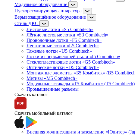
Модульное оборудование
Пускорегулирующая аппаратура
Взрывозащищённое оборудование
Стиль ДКС
Листовые лотки «S5 Combitech»
Лёгкие листовые лотки «S3 Combitech»
Проволочные лотки «F5 Combitech»
Лестничные лотки «L5 Combitech»
Тяжелые лотки «U5 Combitech»
Лотки из нержавеющей стали «I5 Combitech»
Стеклопластиковые лотки «G5 Combitech»
Оптические лотки «D5 Combitech»
Монтажные элементы «Б5 Комбитек» (B5 Combitech
Метизы «M5 Combitech»
Модульные эстакады «Т5 Комбитек» (T5 Combitech)
Промышленные разъемы
Скачать каталог
Скачать мобильный каталог
Внешняя молниезащита и заземление «Юпитер» (Jupi