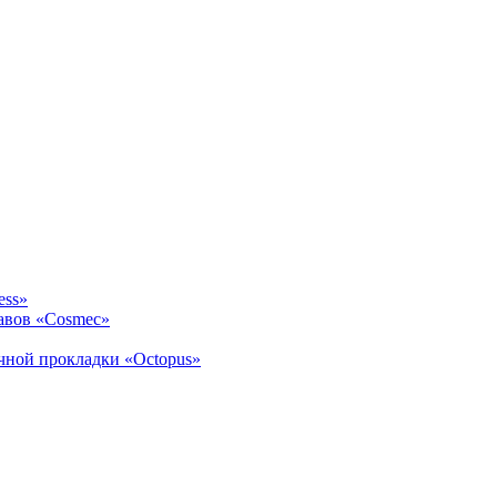
ess»
авов «Cosmec»
ичной прокладки «Octopus»