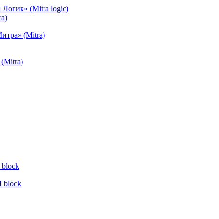
огик» (Mitra logic)
a)
тра» (Mitra)
(Mitra)
block
 block