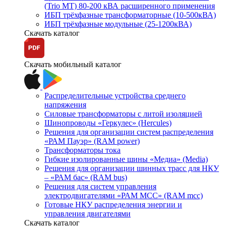
(Trio MT) 80-200 кВА расширенного применения
ИБП трёхфазные трансформаторные (10-500кВА)
ИБП трёхфазные модульные (25-1200кВА)
Скачать каталог
Скачать мобильный каталог
Распределительные устройства среднего
напряжения
Силовые трансформаторы с литой изоляцией
Шинопроводы «Геркулес» (Hercules)
Решения для организации систем распределения
«РАМ Пауэр» (RAM power)
Трансформаторы тока
Гибкие изолированные шины «Медиа» (Media)
Решения для организации шинных трасс для НКУ
– «РАМ бас» (RAM bus)
Решения для систем управления
электродвигателями «РАМ МСС» (RAM mcc)
Готовые НКУ распределения энергии и
управления двигателями
Скачать каталог