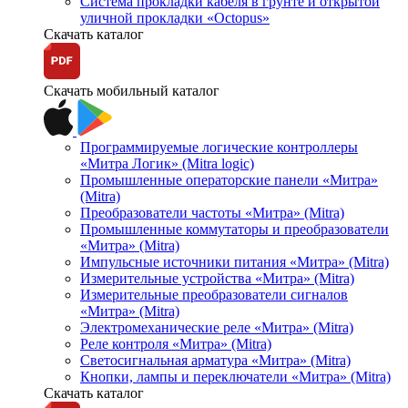
Система прокладки кабеля в грунте и открытой
уличной прокладки «Octopus»
Скачать каталог
Скачать мобильный каталог
Программируемые логические контроллеры
«Митра Логик» (Mitra logic)
Промышленные операторские панели «Митра»
(Mitra)
Преобразователи частоты «Митра» (Mitra)
Промышленные коммутаторы и преобразователи
«Митра» (Mitra)
Импульсные источники питания «Митра» (Mitra)
Измерительные устройства «Митра» (Mitra)
Измерительные преобразователи сигналов
«Митра» (Mitra)
Электромеханические реле «Митра» (Mitra)
Реле контроля «Митра» (Mitra)
Светосигнальная арматура «Митра» (Mitra)
Кнопки, лампы и переключатели «Митра» (Mitra)
Скачать каталог