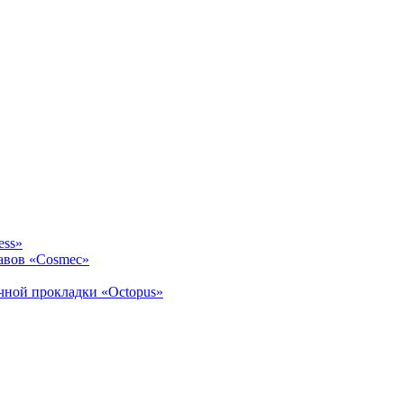
ess»
авов «Cosmec»
ичной прокладки «Octopus»