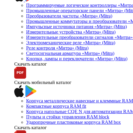
Программируемые логические контроллеры «Митра Л
Промышленные операторские панели «Митра» (Mitr
Преобразователи частоты «Митра» (Mitra)
Промышленные коммутаторы и преобразователи «Ми
Импульсные источники питания «Митра» (Mitra)
Измерительные устройства «Митра» (Mitra)
Измерительные преобразователи сигналов «Митра» 
Электромеханические реле «Митра» (Mitra)
Реле контроля «Митра» (Mitra)
Светосигнальная арматура «Митра» (Mitra)
Кнопки, лампы и переключатели «Митра» (Mitra)
Скачать каталог
Скачать мобильный каталог
Корпуса металлические навесные и клеммные RAM 
Компактные корпуса RAM fit
Корпуса напольные CQE N для автоматизации RAM
Пульты и стойки управления RAM block
Ударопрочные пластиковые корпуса RAM box
Скачать каталог