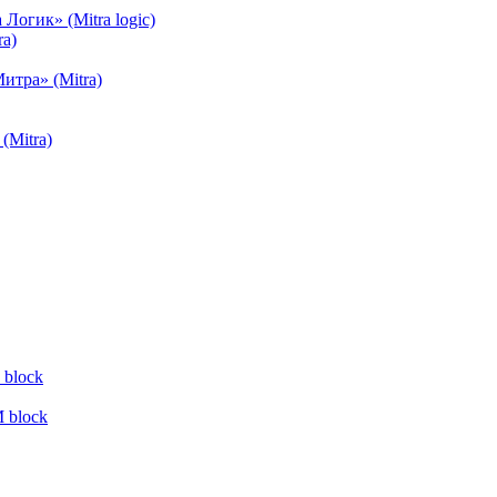
огик» (Mitra logic)
a)
тра» (Mitra)
(Mitra)
block
 block