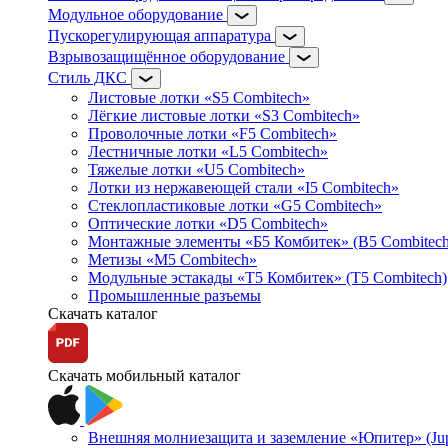
Модульное оборудование
Пускорегулирующая аппаратура
Взрывозащищённое оборудование
Стиль ДКС
Листовые лотки «S5 Combitech»
Лёгкие листовые лотки «S3 Combitech»
Проволочные лотки «F5 Combitech»
Лестничные лотки «L5 Combitech»
Тяжелые лотки «U5 Combitech»
Лотки из нержавеющей стали «I5 Combitech»
Стеклопластиковые лотки «G5 Combitech»
Оптические лотки «D5 Combitech»
Монтажные элементы «Б5 Комбитек» (B5 Combitech
Метизы «M5 Combitech»
Модульные эстакады «Т5 Комбитек» (T5 Combitech)
Промышленные разъемы
Скачать каталог
Скачать мобильный каталог
Внешняя молниезащита и заземление «Юпитер» (Jupi