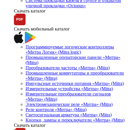
Система прокладки кабеля в грунте и открытой
уличной прокладки «Octopus»
Скачать каталог
Скачать мобильный каталог
Программируемые логические контроллеры
«Митра Логик» (Mitra logic)
Промышленные операторские панели «Митра»
(Mitra)
Преобразователи частоты «Митра» (Mitra)
Промышленные коммутаторы и преобразователи
«Митра» (Mitra)
Импульсные источники питания «Митра» (Mitra)
Измерительные устройства «Митра» (Mitra)
Измерительные преобразователи сигналов
«Митра» (Mitra)
Электромеханические реле «Митра» (Mitra)
Реле контроля «Митра» (Mitra)
Светосигнальная арматура «Митра» (Mitra)
Кнопки, лампы и переключатели «Митра» (Mitra)
Скачать каталог