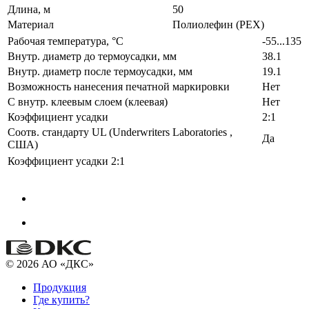
Длина, м
50
Материал
Полиолефин (PEX)
Рабочая температура, °C
-55...135
Внутр. диаметр до термоусадки, мм
38.1
Внутр. диаметр после термоусадки, мм
19.1
Возможность нанесения печатной маркировки
Нет
С внутр. клеевым слоем (клеевая)
Нет
Коэффициент усадки
2:1
Соотв. стандарту UL (Underwriters Laboratories ,
Да
США)
Коэффициент усадки
2:1
© 2026 АО «ДКС»
Продукция
Где купить?