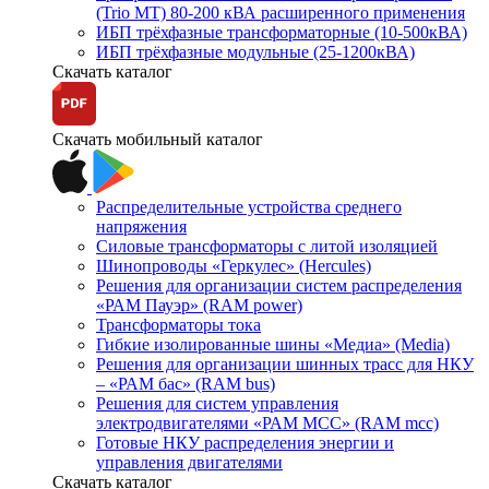
(Trio MT) 80-200 кВА расширенного применения
ИБП трёхфазные трансформаторные (10-500кВА)
ИБП трёхфазные модульные (25-1200кВА)
Скачать каталог
Скачать мобильный каталог
Распределительные устройства среднего
напряжения
Силовые трансформаторы с литой изоляцией
Шинопроводы «Геркулес» (Hercules)
Решения для организации систем распределения
«РАМ Пауэр» (RAM power)
Трансформаторы тока
Гибкие изолированные шины «Медиа» (Media)
Решения для организации шинных трасс для НКУ
– «РАМ бас» (RAM bus)
Решения для систем управления
электродвигателями «РАМ МСС» (RAM mcc)
Готовые НКУ распределения энергии и
управления двигателями
Скачать каталог