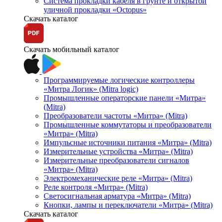
Система прокладки кабеля в грунте и открытой
уличной прокладки «Octopus»
Скачать каталог
Скачать мобильный каталог
Программируемые логические контроллеры
«Митра Логик» (Mitra logic)
Промышленные операторские панели «Митра»
(Mitra)
Преобразователи частоты «Митра» (Mitra)
Промышленные коммутаторы и преобразователи
«Митра» (Mitra)
Импульсные источники питания «Митра» (Mitra)
Измерительные устройства «Митра» (Mitra)
Измерительные преобразователи сигналов
«Митра» (Mitra)
Электромеханические реле «Митра» (Mitra)
Реле контроля «Митра» (Mitra)
Светосигнальная арматура «Митра» (Mitra)
Кнопки, лампы и переключатели «Митра» (Mitra)
Скачать каталог