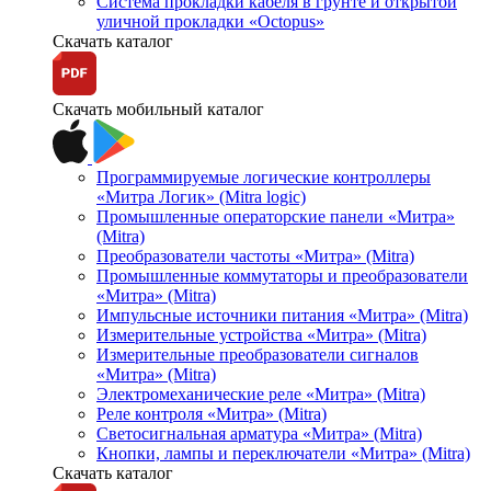
Система прокладки кабеля в грунте и открытой
уличной прокладки «Octopus»
Скачать каталог
Скачать мобильный каталог
Программируемые логические контроллеры
«Митра Логик» (Mitra logic)
Промышленные операторские панели «Митра»
(Mitra)
Преобразователи частоты «Митра» (Mitra)
Промышленные коммутаторы и преобразователи
«Митра» (Mitra)
Импульсные источники питания «Митра» (Mitra)
Измерительные устройства «Митра» (Mitra)
Измерительные преобразователи сигналов
«Митра» (Mitra)
Электромеханические реле «Митра» (Mitra)
Реле контроля «Митра» (Mitra)
Светосигнальная арматура «Митра» (Mitra)
Кнопки, лампы и переключатели «Митра» (Mitra)
Скачать каталог