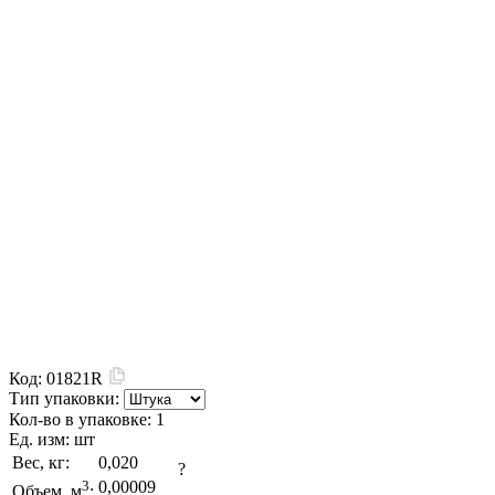
Код:
01821R
Тип упаковки:
Кол-во в упаковке:
1
Ед. изм:
шт
Вес, кг:
0,020
?
3
0,00009
Объем, м
: