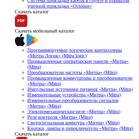
Система прокладки кабеля в грунте и открытой
уличной прокладки «Octopus»
Скачать каталог
Скачать мобильный каталог
Программируемые логические контроллеры
«Митра Логик» (Mitra logic)
Промышленные операторские панели «Митра»
(Mitra)
Преобразователи частоты «Митра» (Mitra)
Промышленные коммутаторы и преобразователи
«Митра» (Mitra)
Импульсные источники питания «Митра» (Mitra)
Измерительные устройства «Митра» (Mitra)
Измерительные преобразователи сигналов
«Митра» (Mitra)
Электромеханические реле «Митра» (Mitra)
Реле контроля «Митра» (Mitra)
Светосигнальная арматура «Митра» (Mitra)
Кнопки, лампы и переключатели «Митра» (Mitra)
Скачать каталог