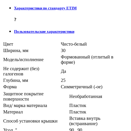
Характеристики по стандарту ETIM
?
Пользовательские характеристики
Цвет
Чисто-белый
Ширина, мм
30
Формованный (отлитый в
Модель/исполнение
форме)
Не содержит (без)
Да
галогенов
Глубина, мм
25
Форма
Симметричный (-ое)
Защитное покрытие
Необработанная
поверхности
Вид/ марка материала
Пластик
Материал
Пластик
Вставка внутрь
Способ установки крышки
(встраивание)
Угол, °
90...90