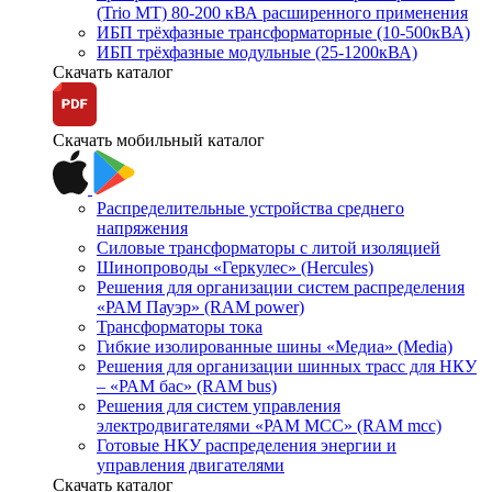
(Trio MT) 80-200 кВА расширенного применения
ИБП трёхфазные трансформаторные (10-500кВА)
ИБП трёхфазные модульные (25-1200кВА)
Скачать каталог
Скачать мобильный каталог
Распределительные устройства среднего
напряжения
Силовые трансформаторы с литой изоляцией
Шинопроводы «Геркулес» (Hercules)
Решения для организации систем распределения
«РАМ Пауэр» (RAM power)
Трансформаторы тока
Гибкие изолированные шины «Медиа» (Media)
Решения для организации шинных трасс для НКУ
– «РАМ бас» (RAM bus)
Решения для систем управления
электродвигателями «РАМ МСС» (RAM mcc)
Готовые НКУ распределения энергии и
управления двигателями
Скачать каталог