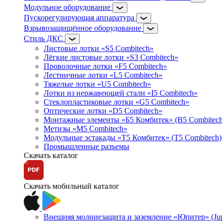
Модульное оборудование
Пускорегулирующая аппаратура
Взрывозащищённое оборудование
Стиль ДКС
Листовые лотки «S5 Combitech»
Лёгкие листовые лотки «S3 Combitech»
Проволочные лотки «F5 Combitech»
Лестничные лотки «L5 Combitech»
Тяжелые лотки «U5 Combitech»
Лотки из нержавеющей стали «I5 Combitech»
Стеклопластиковые лотки «G5 Combitech»
Оптические лотки «D5 Combitech»
Монтажные элементы «Б5 Комбитек» (B5 Combitech
Метизы «M5 Combitech»
Модульные эстакады «Т5 Комбитек» (T5 Combitech)
Промышленные разъемы
Скачать каталог
Скачать мобильный каталог
Внешняя молниезащита и заземление «Юпитер» (Jupi