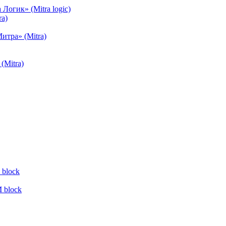
огик» (Mitra logic)
a)
тра» (Mitra)
(Mitra)
block
 block