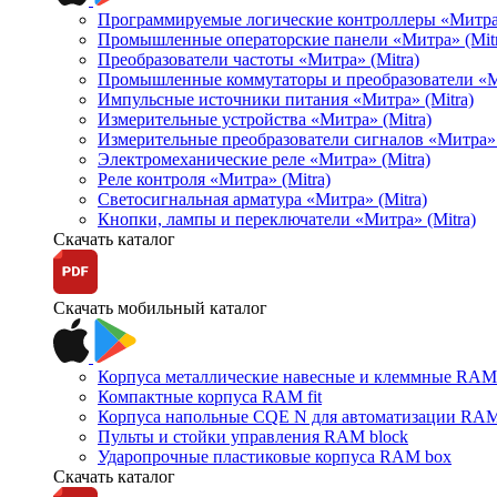
Программируемые логические контроллеры «Митра Л
Промышленные операторские панели «Митра» (Mitr
Преобразователи частоты «Митра» (Mitra)
Промышленные коммутаторы и преобразователи «Ми
Импульсные источники питания «Митра» (Mitra)
Измерительные устройства «Митра» (Mitra)
Измерительные преобразователи сигналов «Митра» 
Электромеханические реле «Митра» (Mitra)
Реле контроля «Митра» (Mitra)
Светосигнальная арматура «Митра» (Mitra)
Кнопки, лампы и переключатели «Митра» (Mitra)
Скачать каталог
Скачать мобильный каталог
Корпуса металлические навесные и клеммные RAM 
Компактные корпуса RAM fit
Корпуса напольные CQE N для автоматизации RAM
Пульты и стойки управления RAM block
Ударопрочные пластиковые корпуса RAM box
Скачать каталог