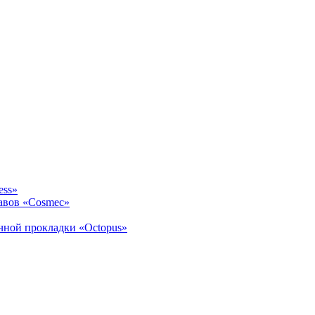
ess»
авов «Cosmec»
ичной прокладки «Octopus»