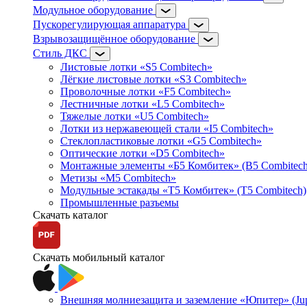
Модульное оборудование
Пускорегулирующая аппаратура
Взрывозащищённое оборудование
Стиль ДКС
Листовые лотки «S5 Combitech»
Лёгкие листовые лотки «S3 Combitech»
Проволочные лотки «F5 Combitech»
Лестничные лотки «L5 Combitech»
Тяжелые лотки «U5 Combitech»
Лотки из нержавеющей стали «I5 Combitech»
Стеклопластиковые лотки «G5 Combitech»
Оптические лотки «D5 Combitech»
Монтажные элементы «Б5 Комбитек» (B5 Combitech
Метизы «M5 Combitech»
Модульные эстакады «Т5 Комбитек» (T5 Combitech)
Промышленные разъемы
Скачать каталог
Скачать мобильный каталог
Внешняя молниезащита и заземление «Юпитер» (Jupi