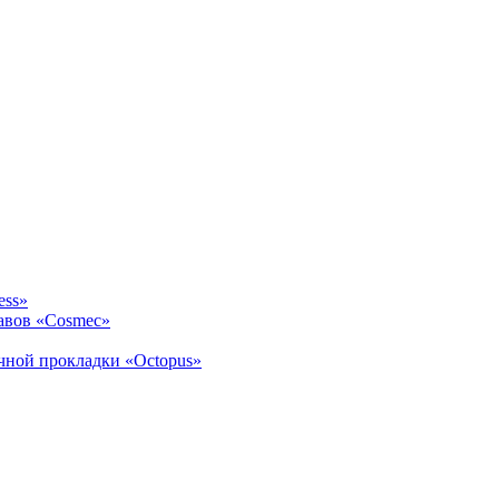
ess»
авов «Cosmec»
ичной прокладки «Octopus»