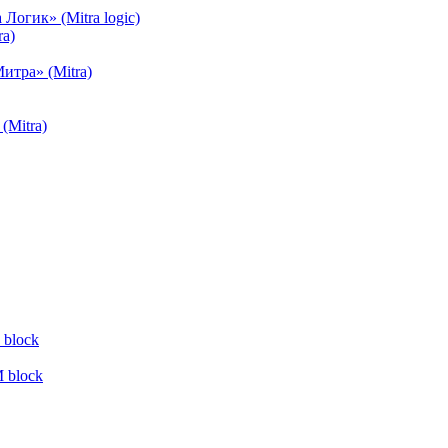
огик» (Mitra logic)
a)
тра» (Mitra)
(Mitra)
block
 block