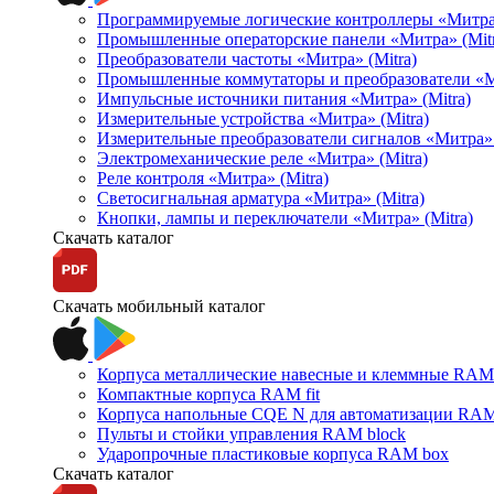
Программируемые логические контроллеры «Митра Л
Промышленные операторские панели «Митра» (Mitr
Преобразователи частоты «Митра» (Mitra)
Промышленные коммутаторы и преобразователи «Ми
Импульсные источники питания «Митра» (Mitra)
Измерительные устройства «Митра» (Mitra)
Измерительные преобразователи сигналов «Митра» 
Электромеханические реле «Митра» (Mitra)
Реле контроля «Митра» (Mitra)
Светосигнальная арматура «Митра» (Mitra)
Кнопки, лампы и переключатели «Митра» (Mitra)
Скачать каталог
Скачать мобильный каталог
Корпуса металлические навесные и клеммные RAM 
Компактные корпуса RAM fit
Корпуса напольные CQE N для автоматизации RAM
Пульты и стойки управления RAM block
Ударопрочные пластиковые корпуса RAM box
Скачать каталог