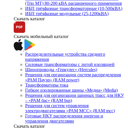
(Trio MT) 80-200 кВА расширенного применения
ИБП трёхфазные трансформаторные (10-500кВА)
ИБП трёхфазные модульные (25-1200кВА)
Скачать каталог
Скачать мобильный каталог
Распределительные устройства среднего
напряжения
Силовые трансформаторы с литой изоляцией
Шинопроводы «Геркулес» (Hercules)
Решения для организации систем распределения
«РАМ Пауэр» (RAM power)
Трансформаторы тока
Гибкие изолированные шины «Медиа» (Media)
Решения для организации шинных трасс для НКУ
– «РАМ бас» (RAM bus)
Решения для систем управления
электродвигателями «РАМ МСС» (RAM mcc)
Готовые НКУ распределения энергии и
управления двигателями
Скачать каталог