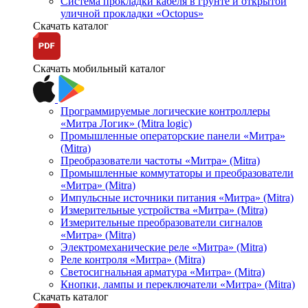
Система прокладки кабеля в грунте и открытой
уличной прокладки «Octopus»
Скачать каталог
Скачать мобильный каталог
Программируемые логические контроллеры
«Митра Логик» (Mitra logic)
Промышленные операторские панели «Митра»
(Mitra)
Преобразователи частоты «Митра» (Mitra)
Промышленные коммутаторы и преобразователи
«Митра» (Mitra)
Импульсные источники питания «Митра» (Mitra)
Измерительные устройства «Митра» (Mitra)
Измерительные преобразователи сигналов
«Митра» (Mitra)
Электромеханические реле «Митра» (Mitra)
Реле контроля «Митра» (Mitra)
Светосигнальная арматура «Митра» (Mitra)
Кнопки, лампы и переключатели «Митра» (Mitra)
Скачать каталог