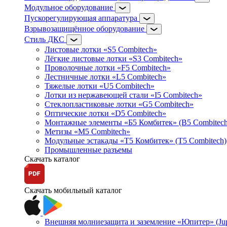
Модульное оборудование
Пускорегулирующая аппаратура
Взрывозащищённое оборудование
Стиль ДКС
Листовые лотки «S5 Combitech»
Лёгкие листовые лотки «S3 Combitech»
Проволочные лотки «F5 Combitech»
Лестничные лотки «L5 Combitech»
Тяжелые лотки «U5 Combitech»
Лотки из нержавеющей стали «I5 Combitech»
Стеклопластиковые лотки «G5 Combitech»
Оптические лотки «D5 Combitech»
Монтажные элементы «Б5 Комбитек» (B5 Combitech
Метизы «M5 Combitech»
Модульные эстакады «Т5 Комбитек» (T5 Combitech)
Промышленные разъемы
Скачать каталог
Скачать мобильный каталог
Внешняя молниезащита и заземление «Юпитер» (Jupi