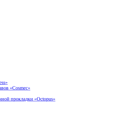
ess»
авов «Cosmec»
ичной прокладки «Octopus»