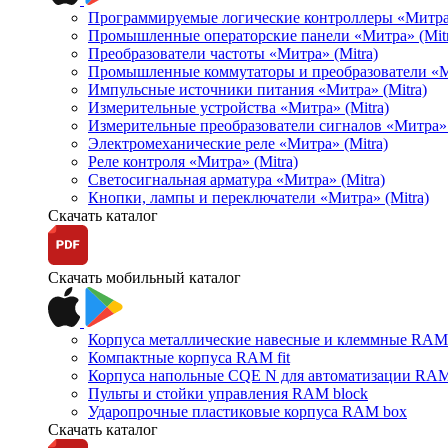
Программируемые логические контроллеры «Митра Л
Промышленные операторские панели «Митра» (Mitr
Преобразователи частоты «Митра» (Mitra)
Промышленные коммутаторы и преобразователи «Ми
Импульсные источники питания «Митра» (Mitra)
Измерительные устройства «Митра» (Mitra)
Измерительные преобразователи сигналов «Митра» 
Электромеханические реле «Митра» (Mitra)
Реле контроля «Митра» (Mitra)
Светосигнальная арматура «Митра» (Mitra)
Кнопки, лампы и переключатели «Митра» (Mitra)
Скачать каталог
Скачать мобильный каталог
Корпуса металлические навесные и клеммные RAM 
Компактные корпуса RAM fit
Корпуса напольные CQE N для автоматизации RAM
Пульты и стойки управления RAM block
Ударопрочные пластиковые корпуса RAM box
Скачать каталог