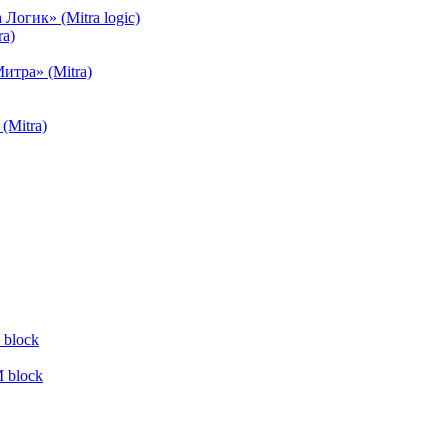
огик» (Mitra logic)
a)
тра» (Mitra)
(Mitra)
block
 block