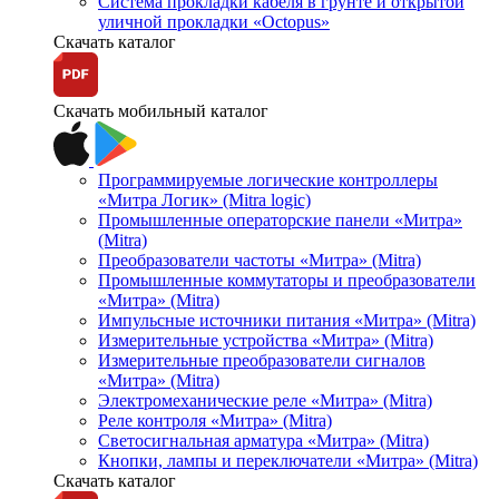
Система прокладки кабеля в грунте и открытой
уличной прокладки «Octopus»
Скачать каталог
Скачать мобильный каталог
Программируемые логические контроллеры
«Митра Логик» (Mitra logic)
Промышленные операторские панели «Митра»
(Mitra)
Преобразователи частоты «Митра» (Mitra)
Промышленные коммутаторы и преобразователи
«Митра» (Mitra)
Импульсные источники питания «Митра» (Mitra)
Измерительные устройства «Митра» (Mitra)
Измерительные преобразователи сигналов
«Митра» (Mitra)
Электромеханические реле «Митра» (Mitra)
Реле контроля «Митра» (Mitra)
Светосигнальная арматура «Митра» (Mitra)
Кнопки, лампы и переключатели «Митра» (Mitra)
Скачать каталог