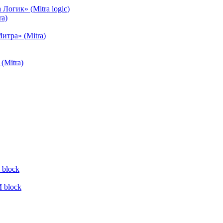
огик» (Mitra logic)
a)
тра» (Mitra)
(Mitra)
block
 block