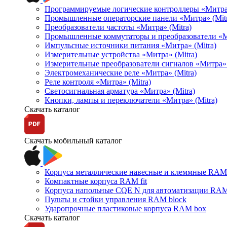
Программируемые логические контроллеры «Митра Л
Промышленные операторские панели «Митра» (Mitr
Преобразователи частоты «Митра» (Mitra)
Промышленные коммутаторы и преобразователи «Ми
Импульсные источники питания «Митра» (Mitra)
Измерительные устройства «Митра» (Mitra)
Измерительные преобразователи сигналов «Митра» 
Электромеханические реле «Митра» (Mitra)
Реле контроля «Митра» (Mitra)
Светосигнальная арматура «Митра» (Mitra)
Кнопки, лампы и переключатели «Митра» (Mitra)
Скачать каталог
Скачать мобильный каталог
Корпуса металлические навесные и клеммные RAM 
Компактные корпуса RAM fit
Корпуса напольные CQE N для автоматизации RAM
Пульты и стойки управления RAM block
Ударопрочные пластиковые корпуса RAM box
Скачать каталог