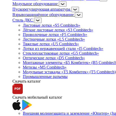
Модульное оборудование
Пускорегулирующая аппаратура
Взрывозащищённое оборудование
Стиль ДКС
Листовые лотки «S5 Combitech»
Лёгкие листовые лотки «S3 Combitech»
Проволочные лотки «F5 Combitech»
Лестничные лотки «L5 Combitech»
Тяжелые лотки «U5 Combitech»
Лотки из нержавеющей стали «I5 Combitech»
Стеклопластиковые лотки «G5 Combitech»
Оптические лотки «D5 Combitech»
Монтажные элементы «Б5 Комбитек» (B5 Combitech
Метизы «M5 Combitech»
Модульные эстакады «Т5 Комбитек» (T5 Combitech)
Промышленные разъемы
Скачать каталог
Скачать мобильный каталог
Внешняя молниезащита и заземление «Юпитер» (Jupi