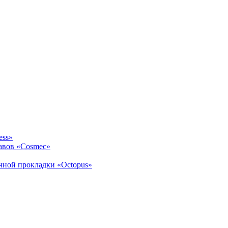
ess»
авов «Cosmec»
ичной прокладки «Octopus»