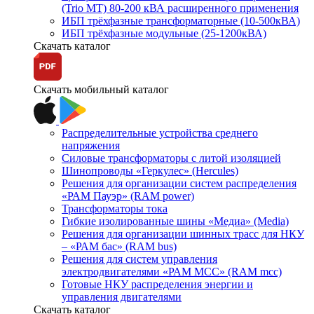
(Trio MT) 80-200 кВА расширенного применения
ИБП трёхфазные трансформаторные (10-500кВА)
ИБП трёхфазные модульные (25-1200кВА)
Скачать каталог
Скачать мобильный каталог
Распределительные устройства среднего
напряжения
Силовые трансформаторы с литой изоляцией
Шинопроводы «Геркулес» (Hercules)
Решения для организации систем распределения
«РАМ Пауэр» (RAM power)
Трансформаторы тока
Гибкие изолированные шины «Медиа» (Media)
Решения для организации шинных трасс для НКУ
– «РАМ бас» (RAM bus)
Решения для систем управления
электродвигателями «РАМ МСС» (RAM mcc)
Готовые НКУ распределения энергии и
управления двигателями
Скачать каталог