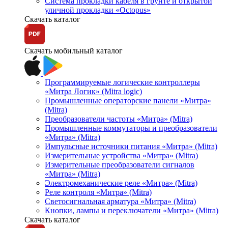
Система прокладки кабеля в грунте и открытой
уличной прокладки «Octopus»
Скачать каталог
Скачать мобильный каталог
Программируемые логические контроллеры
«Митра Логик» (Mitra logic)
Промышленные операторские панели «Митра»
(Mitra)
Преобразователи частоты «Митра» (Mitra)
Промышленные коммутаторы и преобразователи
«Митра» (Mitra)
Импульсные источники питания «Митра» (Mitra)
Измерительные устройства «Митра» (Mitra)
Измерительные преобразователи сигналов
«Митра» (Mitra)
Электромеханические реле «Митра» (Mitra)
Реле контроля «Митра» (Mitra)
Светосигнальная арматура «Митра» (Mitra)
Кнопки, лампы и переключатели «Митра» (Mitra)
Скачать каталог