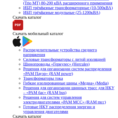
(Trio MT) 80-200 кВА расширенного применения
ИБП трёхфазные трансформаторные (10-500кВА)
ИБП трёхфазные модульные (25-1200кВА)
Скачать каталог
Скачать мобильный каталог
Распределительные устройства среднего
напряжения
Силовые трансформаторы с литой изоляцией
Шинопроводы «Геркулес» (Hercules)
Решения для организации систем распределения
«РАМ Пауэр» (RAM power)
Трансформаторы тока
Гибкие изолированные шины «Медиа» (Media)
Решения для организации шинных трасс для НКУ
– «РАМ бас» (RAM bus)
Решения для систем управления
электродвигателями «РАМ МСС» (RAM mcc)
Готовые НКУ распределения энергии и
управления двигателями
Скачать каталог