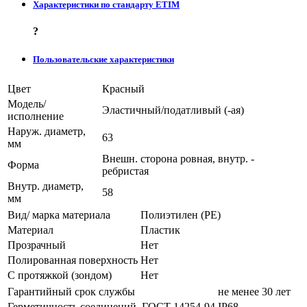
Характеристики по стандарту ETIM
?
Пользовательские характеристики
Цвет
Красный
Модель/
Эластичный/податливый (-ая)
исполнение
Наруж. диаметр,
63
мм
Внешн. сторона ровная, внутр. -
Форма
ребристая
Внутр. диаметр,
58
мм
Вид/ марка материала
Полиэтилен (PE)
Материал
Пластик
Прозрачный
Нет
Полированная поверхность
Нет
С протяжкой (зондом)
Нет
Гарантийный срок службы
не менее 30 лет
Герметичность соединений, ГОСТ 14254-94
IP68