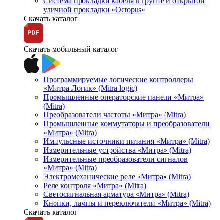
Система прокладки кабеля в грунте и открытой
уличной прокладки «Octopus»
Скачать каталог
Скачать мобильный каталог
Программируемые логические контроллеры
«Митра Логик» (Mitra logic)
Промышленные операторские панели «Митра»
(Mitra)
Преобразователи частоты «Митра» (Mitra)
Промышленные коммутаторы и преобразователи
«Митра» (Mitra)
Импульсные источники питания «Митра» (Mitra)
Измерительные устройства «Митра» (Mitra)
Измерительные преобразователи сигналов
«Митра» (Mitra)
Электромеханические реле «Митра» (Mitra)
Реле контроля «Митра» (Mitra)
Светосигнальная арматура «Митра» (Mitra)
Кнопки, лампы и переключатели «Митра» (Mitra)
Скачать каталог