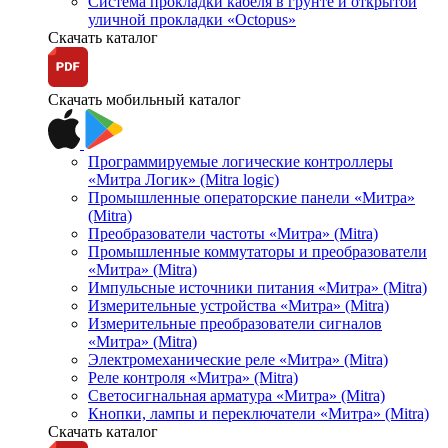
Система прокладки кабеля в грунте и открытой
уличной прокладки «Octopus»
Скачать каталог
Скачать мобильный каталог
Программируемые логические контроллеры
«Митра Логик» (Mitra logic)
Промышленные операторские панели «Митра»
(Mitra)
Преобразователи частоты «Митра» (Mitra)
Промышленные коммутаторы и преобразователи
«Митра» (Mitra)
Импульсные источники питания «Митра» (Mitra)
Измерительные устройства «Митра» (Mitra)
Измерительные преобразователи сигналов
«Митра» (Mitra)
Электромеханические реле «Митра» (Mitra)
Реле контроля «Митра» (Mitra)
Светосигнальная арматура «Митра» (Mitra)
Кнопки, лампы и переключатели «Митра» (Mitra)
Скачать каталог