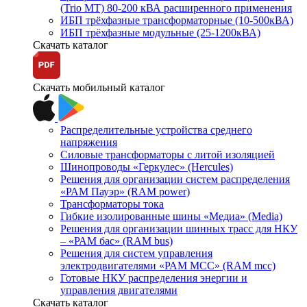
(Trio MT) 80-200 кВА расширенного применения
ИБП трёхфазные трансформаторные (10-500кВА)
ИБП трёхфазные модульные (25-1200кВА)
Скачать каталог
Скачать мобильный каталог
Распределительные устройства среднего
напряжения
Силовые трансформаторы с литой изоляцией
Шинопроводы «Геркулес» (Hercules)
Решения для организации систем распределения
«РАМ Пауэр» (RAM power)
Трансформаторы тока
Гибкие изолированные шины «Медиа» (Media)
Решения для организации шинных трасс для НКУ
– «РАМ бас» (RAM bus)
Решения для систем управления
электродвигателями «РАМ МСС» (RAM mcc)
Готовые НКУ распределения энергии и
управления двигателями
Скачать каталог