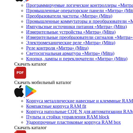
Программируемые логические контроллеры «Митра Л
Промышленные операторские панели «Митра» (Mitr
Преобразователи частоты «Митра» (Mitra)
Промышленные коммутаторы и преобразователи «Ми
Импульсные источники питания «Митра» (Mitra)
Измерительные устройства «Митра» (Mitra)
Измерительные преобразователи сигналов «Митра» 
Электромеханические реле «Митра» (Mitra)
Реле контроля «Митра» (Mitra)
Светосигнальная арматура «Митра» (Mitra)
Кнопки, лампы и переключатели «Митра» (Mitra)
Скачать каталог
Скачать мобильный каталог
Корпуса металлические навесные и клеммные RAM 
Компактные корпуса RAM fit
Корпуса напольные CQE N для автоматизации RAM
Пульты и стойки управления RAM block
Ударопрочные пластиковые корпуса RAM box
Скачать каталог