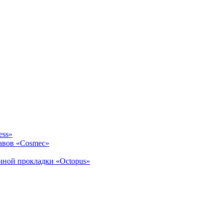
ess»
авов «Cosmec»
ичной прокладки «Octopus»