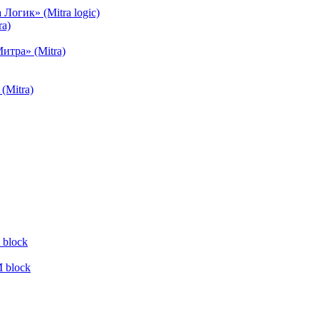
огик» (Mitra logic)
a)
тра» (Mitra)
(Mitra)
block
 block