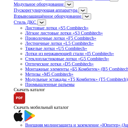
Модульное оборудование
Пускорегулирующая аппаратура
Взрывозащищённое оборудование
Стиль ДКС
Листовые лотки «S5 Combitech»
Лёгкие листовые лотки «S3 Combitech»
Проволочные лотки «F5 Combitech»
Лестничные лотки «L5 Combitech»
Тяжелые лотки «U5 Combitech»
Лотки из нержавеющей стали «I5 Combitech»
Стеклопластиковые лотки «G5 Combitech»
Оптические лотки «D5 Combitech»
Монтажные элементы «Б5 Комбитек» (B5 Combitech
Метизы «M5 Combitech»
Модульные эстакады «Т5 Комбитек» (T5 Combitech)
Промышленные разъемы
Скачать каталог
Скачать мобильный каталог
Внешняя молниезащита и заземление «Юпитер» (Jupi