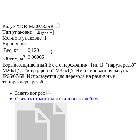
Код:
EXDR-M20M32SB
Тип упаковки:
Кол-во в упаковке:
1
Ед. изм:
шт
Вес, кг:
0,120
?
3
0,00006
Объем, м
:
Взрывозащищенный Ex d e переходник. Тип В. "наруж.резьб"
М20х1,5 - "внутр.резьб" M32х1,5. Никелированная латунь.
IP66/67/68. Используется для перехода на различные
типоразмеры резьб.
Задать вопрос
Скачать страницы из типового альбома