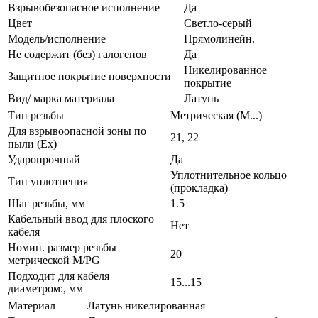
Взрывобезопасное исполнение
Да
Цвет
Светло-серый
Модель/исполнение
Прямолинейн.
Не содержит (без) галогенов
Да
Никелированное
Защитное покрытие поверхности
покрытие
Вид/ марка материала
Латунь
Тип резьбы
Метрическая (M...)
Для взрывоопасной зоны по
21, 22
пыли (Ex)
Ударопрочный
Да
Уплотнительное кольцо
Тип уплотнения
(прокладка)
Шаг резьбы, мм
1.5
Кабельный ввод для плоского
Нет
кабеля
Номин. размер резьбы
20
метрической M/PG
Подходит для кабеля
15...15
диаметром:, мм
Материал
Латунь никелированная