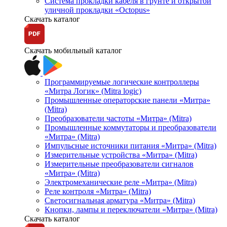
Система прокладки кабеля в грунте и открытой
уличной прокладки «Octopus»
Скачать каталог
Скачать мобильный каталог
Программируемые логические контроллеры
«Митра Логик» (Mitra logic)
Промышленные операторские панели «Митра»
(Mitra)
Преобразователи частоты «Митра» (Mitra)
Промышленные коммутаторы и преобразователи
«Митра» (Mitra)
Импульсные источники питания «Митра» (Mitra)
Измерительные устройства «Митра» (Mitra)
Измерительные преобразователи сигналов
«Митра» (Mitra)
Электромеханические реле «Митра» (Mitra)
Реле контроля «Митра» (Mitra)
Светосигнальная арматура «Митра» (Mitra)
Кнопки, лампы и переключатели «Митра» (Mitra)
Скачать каталог