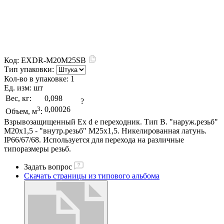
Код:
EXDR-M20M25SB
Тип упаковки:
Кол-во в упаковке:
1
Ед. изм:
шт
Вес, кг:
0,098
?
3
0,00026
Объем, м
:
Взрывозащищенный Ex d e переходник. Тип В. "наруж.резьб"
М20х1,5 - "внутр.резьб" M25х1,5. Никелированная латунь.
IP66/67/68. Используется для перехода на различные
типоразмеры резьб.
Задать вопрос
Скачать страницы из типового альбома