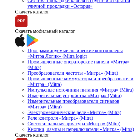
Система прокладки кабеля в грунте и открытой
уличной прокладки «Octopus»
Скачать каталог
Скачать мобильный каталог
Программируемые логические контроллеры
«Митра Логик» (Mitra logic)
Промышленные операторские панели «Митра»
(Mitra)
Преобразователи частоты «Митра» (Mitra)
Промышленные коммутаторы и преобразователи
«Митра» (Mitra)
Импульсные источники питания «Митра» (Mitra)
Измерительные устройства «Митра» (Mitra)
Измерительные преобразователи сигналов
«Митра» (Mitra)
Электромеханические реле «Митра» (Mitra)
Реле контроля «Митра» (Mitra)
Светосигнальная арматура «Митра» (Mitra)
Кнопки, лампы и переключатели «Митра» (Mitra)
Скачать каталог