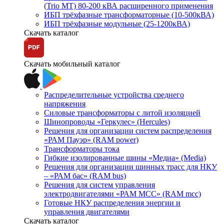
(Trio MT) 80-200 кВА расширенного применения
ИБП трёхфазные трансформаторные (10-500кВА)
ИБП трёхфазные модульные (25-1200кВА)
Скачать каталог
Скачать мобильный каталог
Распределительные устройства среднего
напряжения
Силовые трансформаторы с литой изоляцией
Шинопроводы «Геркулес» (Hercules)
Решения для организации систем распределения
«РАМ Пауэр» (RAM power)
Трансформаторы тока
Гибкие изолированные шины «Медиа» (Media)
Решения для организации шинных трасс для НКУ
– «РАМ бас» (RAM bus)
Решения для систем управления
электродвигателями «РАМ МСС» (RAM mcc)
Готовые НКУ распределения энергии и
управления двигателями
Скачать каталог