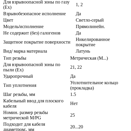
Для взрывоопасной зоны по газу
1, 2
(Ex)
Взрывобезопасное исполнение
Да
Цвет
Светло-серый
Модель/исполнение
Прямолинейн.
Не содержит (без) галогенов
Да
Никелированное
Защитное покрытие поверхности
покрытие
Вид/ марка материала
Латунь
Тип резьбы
Метрическая (M...)
Для взрывоопасной зоны по
21, 22
пыли (Ex)
Ударопрочный
Да
Уплотнительное кольцо
Тип уплотнения
(прокладка)
Шаг резьбы, мм
1.5
Кабельный ввод для плоского
Нет
кабеля
Номин. размер резьбы
25
метрической M/PG
Подходит для кабеля
20...20
диаметром:, мм