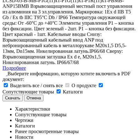
LCSD-03-B-MB-P1G(11)x1-P1G(11)x1-P1R(11)x1-PBMB-
ANP15BMB Взрывозащищенный местный пост управления
из алюминия на 3 эл.управления. Маркировка: 1Ex d IIB T5
Gb / Ex tb IIIC T95°С Db / IP66 Температура окружающей
среды: От -60°C до +40°C Элементы управления P1 – кнопка
без фиксации. Цвет зеленый - 2шт. P1 – кнопка без фиксации.
Цвет красный - 1шт. Кабельные вводы Снизу:
Взрывозащищенный кабельный ввод ANP под
небронированный кабель в металлорукаве M20х1,5 D5,5-
13мм, Dn15мм. Никелированная латунь.IP66/68 Сверху:
Взрывозащищенная заглушка Ex d e, М20x1,5.
Никелированная латунь. IP66/67/68
Подробнее
Выберите информацию, которую хотите включить в PDF
документ:
Выделить все / снять все
О продукте
Сопутствующие товары
Каталоги
Скачать
Отмена
Характеристики
Сопутствующие товары
Чертежи
Каталоги
Ранее просмотренные товары
Новости