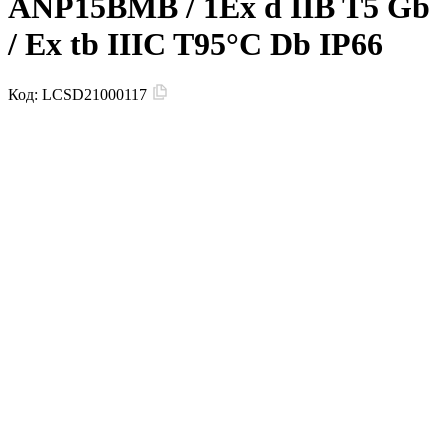
ANP15BMB / 1Ex d IIB T5 Gb
/ Ex tb IIIC T95°С Db IP66
Код:
LCSD21000117