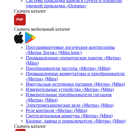
Система прокладки кабеля в грунте и открытой
уличной прокладки «Octopus»
Скачать каталог
Скачать мобильный каталог
Программируемые логические контроллеры
«Митра Логик» (Mitra logic)
Промышленные операторские панели «Митра»
(Mitra)
Преобразователи частоты «Митра» (Mitra)
Промышленные коммутаторы и преобразователи
«Митра» (Mitra)
Импульсные источники питания «Митра» (Mitra)
Измерительные устройства «Митра» (Mitra)
Измерительные преобразователи сигналов
«Митра» (Mitra)
Электромеханические реле «Митра» (Mitra)
Реле контроля «Митра» (Mitra)
Светосигнальная арматура «Митра» (Mitra)
Кнопки, лампы и переключатели «Митра» (Mitra)
Скачать каталог