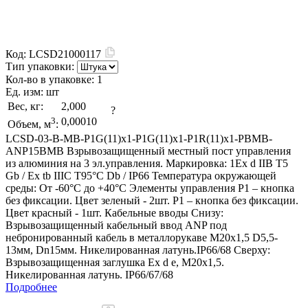
Код:
LCSD21000117
Тип упаковки:
Кол-во в упаковке:
1
Ед. изм:
шт
Вес, кг:
2,000
?
3
0,00010
Объем, м
:
LCSD-03-B-MB-P1G(11)x1-P1G(11)x1-P1R(11)x1-PBMB-
ANP15BMB Взрывозащищенный местный пост управления
из алюминия на 3 эл.управления. Маркировка: 1Ex d IIB T5
Gb / Ex tb IIIC T95°С Db / IP66 Температура окружающей
среды: От -60°C до +40°C Элементы управления P1 – кнопка
без фиксации. Цвет зеленый - 2шт. P1 – кнопка без фиксации.
Цвет красный - 1шт. Кабельные вводы Снизу:
Взрывозащищенный кабельный ввод ANP под
небронированный кабель в металлорукаве M20х1,5 D5,5-
13мм, Dn15мм. Никелированная латунь.IP66/68 Сверху:
Взрывозащищенная заглушка Ex d e, М20x1,5.
Никелированная латунь. IP66/67/68
Подробнее