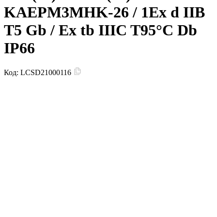
KAEPM3MHK-26 / 1Ex d IIB
T5 Gb / Ex tb IIIC T95°С Db
IP66
Код:
LCSD21000116