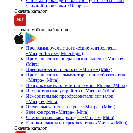
Система прокладки кабеля в грунте и открытой
уличной прокладки «Octopus»
Скачать каталог
Скачать мобильный каталог
Программируемые логические контроллеры
«Митра Логик» (Mitra logic)
Промышленные операторские панели «Митра»
(Mitra)
Преобразователи частоты «Митра» (Mitra)
Промышленные коммутаторы и преобразователи
«Митра» (Mitra)
Импульсные источники питания «Митра» (Mitra)
Измерительные устройства «Митра» (Mitra)
Измерительные преобразователи сигналов
«Митра» (Mitra)
Электромеханические реле «Митра» (Mitra)
Реле контроля «Митра» (Mitra)
Светосигнальная арматура «Митра» (Mitra)
Кнопки, лампы и переключатели «Митра» (Mitra)
Скачать каталог