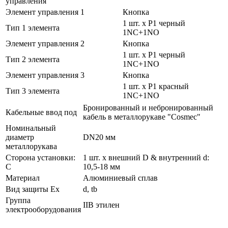
управления
Элемент управления 1
Кнопка
1 шт. x P1 черный
Тип 1 элемента
1NC+1NO
Элемент управления 2
Кнопка
1 шт. x P1 черный
Тип 2 элемента
1NC+1NO
Элемент управления 3
Кнопка
1 шт. x P1 красный
Тип 3 элемента
1NC+1NO
Бронированный и небронированный
Кабельные ввод под
кабель в металлорукаве "Cosmec"
Номинальный
диаметр
DN20 мм
металлорукава
Сторона установки:
1 шт. x внешний D & внутренний d:
C
10,5-18 мм
Материал
Алюминиевый сплав
Вид защиты Ex
d, tb
Группа
IIВ этилен
электрооборудования