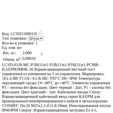
Код:
LCSD21000116
Тип упаковки:
Кол-во в упаковке:
1
Ед. изм:
шт
Вес, кг:
2,000
?
3
0,00010
Объем, м
:
LCSD-03-B-MC-P1B(11)x1-P1B(11)x1-P1R(11)x1-PCMB-
KAEPM3MHK-26 Взрывозащищенный местный пост
управления из алюминия на 3 эл.управления. Маркировка:
1Ex d IIB T5 Gb / Ex tb IIIC T95°С Db / IP66 Температура
окружающей среды: От -60°C до +40°C Элементы управления
P1 – кнопка без фиксации. Цвет черный - 2шт. P1 – кнопка без
фиксации. Цвет красный - 1шт. Кабельные вводы Снизу:
Взрывозащищенный кабельный ввод серии КАЕРМ для
бронированногоинебронированного кабеля в металлорукаве
COSMEC Dn:26 М25х1,5 d:11,8-18мм. Никелированная латунь
IP66/IP68 Сверху: Взрывозащищенная заглушка Ex d e,