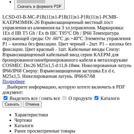
Скачать в формате PDF
LCSD-03-B-MC-P1B(11)x1-P1B(11)x1-P1R(11)x1-PCMB-
KAEPM3MHK-26 Взрывозащищенный местный пост
управления из алюминия на 3 эл.управления. Маркировка:
1Ex d IIB T5 Gb / Ex tb IIIC T95°С Db / IP66 Температура
окружающей среды: От -60°C до +40°C Элементы управления
P1 – кнопка без фиксации. Цвет черный - 2шт. P1 – кнопка без
фиксации. Цвет красный - 1шт. Кабельные вводы Снизу:
Взрывозащищенный кабельный ввод серии КАЕРМ для
бронированногоинебронированного кабеля в металлорукаве
COSMEC Dn:26 М25х1,5 d:11,8-18мм. Никелированная латунь
IP66/IP68 Сверху: Взрывозащищенная заглушка Ex d e,
М25x1,5. Никелированная латунь. IP66/67/68
Подробнее
Выберите информацию, которую хотите включить в PDF
документ:
Выделить все / снять все
О продукте
Каталоги
Скачать
Отмена
Характеристики
Чертежи
Каталоги
Ранее просмотренные товары