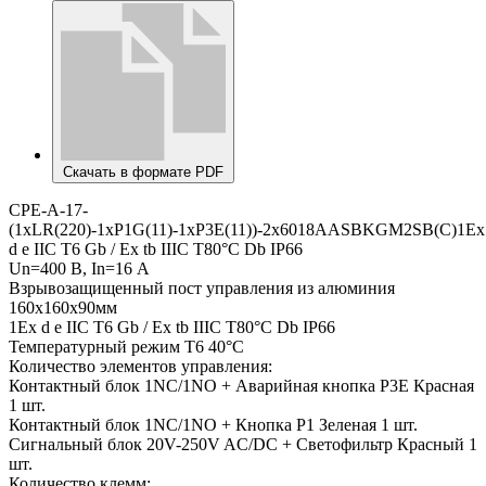
Скачать в формате PDF
CPE-A-17-
(1xLR(220)-1xP1G(11)-1xP3E(11))-2x6018AASBKGM2SB(C)1Ex
d e IIC T6 Gb / Ex tb IIIC T80°C Db IP66
Un=400 В, In=16 А
Взрывозащищенный пост управления из алюминия
160x160x90мм
1Ex d e IIC T6 Gb / Ex tb IIIC T80°C Db IP66
Температурный режим T6 40°C
Количество элементов управления:
Контактный блок 1NC/1NO + Аварийная кнопка P3E Красная
1 шт.
Контактный блок 1NC/1NO + Кнопка P1 Зеленая 1 шт.
Сигнальный блок 20V-250V AC/DC + Светофильтр Красный 1
шт.
Количество клемм: