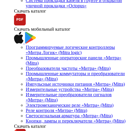
Система прокладки кабеля в грунте и открытой
уличной прокладки «Octopus»
Скачать каталог
Скачать мобильный каталог
Программируемые логические контроллеры
«Митра Логик» (Mitra logic)
Промышленные операторские панели «Митра»
(Mitra)
Преобразователи частоты «Митра» (Mitra)
Промышленные коммутаторы и преобразователи
«Митра» (Mitra)
Импульсные источники питания «Митра» (Mitra)
Измерительные устройства «Митра» (Mitra)
Измерительные преобразователи сигналов
«Митра» (Mitra)
Электромеханические реле «Митра» (Mitra)
Реле контроля «Митра» (Mitra)
Светосигнальная арматура «Митра» (Mitra)
Кнопки, лампы и переключатели «Митра» (Mitra)
Скачать каталог