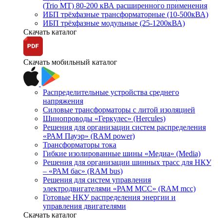
(Trio MT) 80-200 кВА расширенного применения
ИБП трёхфазные трансформаторные (10-500кВА)
ИБП трёхфазные модульные (25-1200кВА)
Скачать каталог
Скачать мобильный каталог
Распределительные устройства среднего
напряжения
Силовые трансформаторы с литой изоляцией
Шинопроводы «Геркулес» (Hercules)
Решения для организации систем распределения
«РАМ Пауэр» (RAM power)
Трансформаторы тока
Гибкие изолированные шины «Медиа» (Media)
Решения для организации шинных трасс для НКУ
– «РАМ бас» (RAM bus)
Решения для систем управления
электродвигателями «РАМ МСС» (RAM mcc)
Готовые НКУ распределения энергии и
управления двигателями
Скачать каталог