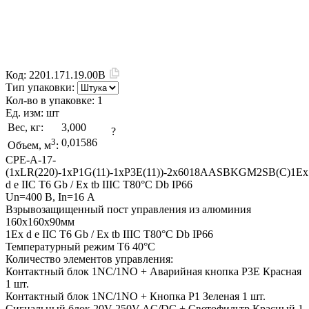
Код:
2201.171.19.00B
Тип упаковки:
Кол-во в упаковке:
1
Ед. изм:
шт
Вес, кг:
3,000
?
3
0,01586
Объем, м
:
CPE-A-17-
(1xLR(220)-1xP1G(11)-1xP3E(11))-2x6018AASBKGM2SB(C)1Ex
d e IIC T6 Gb / Ex tb IIIC T80°C Db IP66
Un=400 В, In=16 А
Взрывозащищенный пост управления из алюминия
160x160x90мм
1Ex d e IIC T6 Gb / Ex tb IIIC T80°C Db IP66
Температурный режим T6 40°C
Количество элементов управления:
Контактный блок 1NC/1NO + Аварийная кнопка P3E Красная
1 шт.
Контактный блок 1NC/1NO + Кнопка P1 Зеленая 1 шт.
Сигнальный блок 20V-250V AC/DC + Светофильтр Красный 1