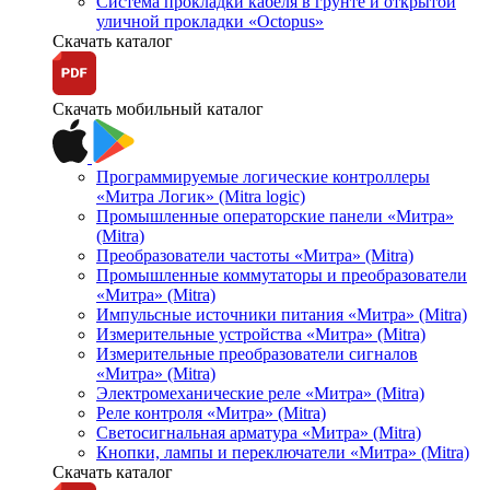
Система прокладки кабеля в грунте и открытой
уличной прокладки «Octopus»
Скачать каталог
Скачать мобильный каталог
Программируемые логические контроллеры
«Митра Логик» (Mitra logic)
Промышленные операторские панели «Митра»
(Mitra)
Преобразователи частоты «Митра» (Mitra)
Промышленные коммутаторы и преобразователи
«Митра» (Mitra)
Импульсные источники питания «Митра» (Mitra)
Измерительные устройства «Митра» (Mitra)
Измерительные преобразователи сигналов
«Митра» (Mitra)
Электромеханические реле «Митра» (Mitra)
Реле контроля «Митра» (Mitra)
Светосигнальная арматура «Митра» (Mitra)
Кнопки, лампы и переключатели «Митра» (Mitra)
Скачать каталог