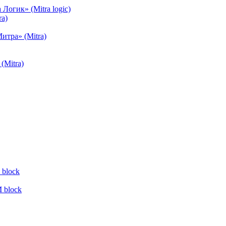
огик» (Mitra logic)
a)
тра» (Mitra)
(Mitra)
block
 block