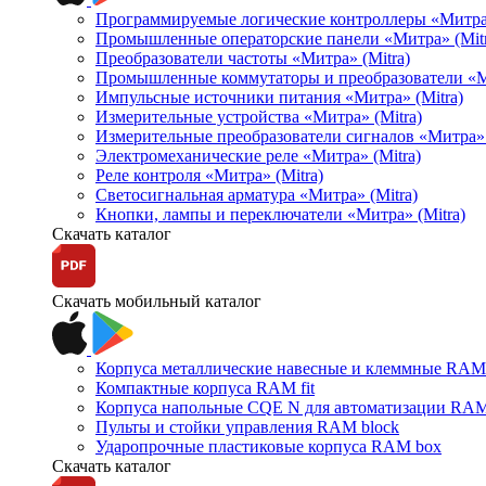
Программируемые логические контроллеры «Митра Л
Промышленные операторские панели «Митра» (Mitr
Преобразователи частоты «Митра» (Mitra)
Промышленные коммутаторы и преобразователи «Ми
Импульсные источники питания «Митра» (Mitra)
Измерительные устройства «Митра» (Mitra)
Измерительные преобразователи сигналов «Митра» 
Электромеханические реле «Митра» (Mitra)
Реле контроля «Митра» (Mitra)
Светосигнальная арматура «Митра» (Mitra)
Кнопки, лампы и переключатели «Митра» (Mitra)
Скачать каталог
Скачать мобильный каталог
Корпуса металлические навесные и клеммные RAM 
Компактные корпуса RAM fit
Корпуса напольные CQE N для автоматизации RAM
Пульты и стойки управления RAM block
Ударопрочные пластиковые корпуса RAM box
Скачать каталог