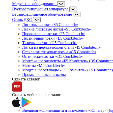
Модульное оборудование
Пускорегулирующая аппаратура
Взрывозащищённое оборудование
Стиль ДКС
Листовые лотки «S5 Combitech»
Лёгкие листовые лотки «S3 Combitech»
Проволочные лотки «F5 Combitech»
Лестничные лотки «L5 Combitech»
Тяжелые лотки «U5 Combitech»
Лотки из нержавеющей стали «I5 Combitech»
Стеклопластиковые лотки «G5 Combitech»
Оптические лотки «D5 Combitech»
Монтажные элементы «Б5 Комбитек» (B5 Combitech
Метизы «M5 Combitech»
Модульные эстакады «Т5 Комбитек» (T5 Combitech)
Промышленные разъемы
Скачать каталог
Скачать мобильный каталог
Внешняя молниезащита и заземление «Юпитер» (Jupi