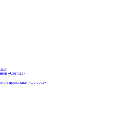
ess»
авов «Cosmec»
ичной прокладки «Octopus»