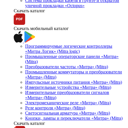
Система прокладки кабеля в грунте и открытой
уличной прокладки «Octopus»
Скачать каталог
Скачать мобильный каталог
Программируемые логические контроллеры
«Митра Логик» (Mitra logic)
Промышленные операторские панели «Митра»
(Mitra)
Преобразователи частоты «Митра» (Mitra)
Промышленные коммутаторы и преобразователи
«Митра» (Mitra)
Импульсные источники питания «Митра» (Mitra)
Измерительные устройства «Митра» (Mitra)
Измерительные преобразователи сигналов
«Митра» (Mitra)
Электромеханические реле «Митра» (Mitra)
Реле контроля «Митра» (Mitra)
Светосигнальная арматура «Митра» (Mitra)
Кнопки, лампы и переключатели «Митра» (Mitra)
Скачать каталог