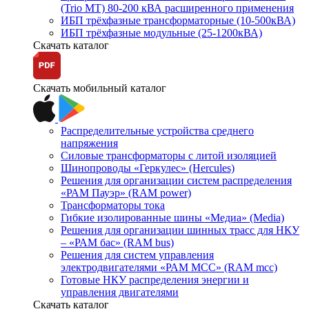
(Trio MT) 80-200 кВА расширенного применения
ИБП трёхфазные трансформаторные (10-500кВА)
ИБП трёхфазные модульные (25-1200кВА)
Скачать каталог
Скачать мобильный каталог
Распределительные устройства среднего
напряжения
Силовые трансформаторы с литой изоляцией
Шинопроводы «Геркулес» (Hercules)
Решения для организации систем распределения
«РАМ Пауэр» (RAM power)
Трансформаторы тока
Гибкие изолированные шины «Медиа» (Media)
Решения для организации шинных трасс для НКУ
– «РАМ бас» (RAM bus)
Решения для систем управления
электродвигателями «РАМ МСС» (RAM mcc)
Готовые НКУ распределения энергии и
управления двигателями
Скачать каталог