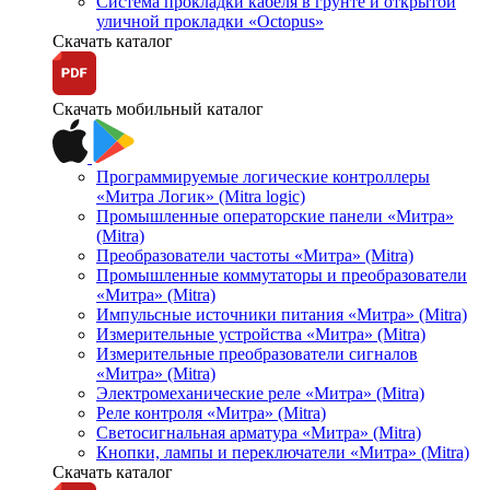
Система прокладки кабеля в грунте и открытой
уличной прокладки «Octopus»
Скачать каталог
Скачать мобильный каталог
Программируемые логические контроллеры
«Митра Логик» (Mitra logic)
Промышленные операторские панели «Митра»
(Mitra)
Преобразователи частоты «Митра» (Mitra)
Промышленные коммутаторы и преобразователи
«Митра» (Mitra)
Импульсные источники питания «Митра» (Mitra)
Измерительные устройства «Митра» (Mitra)
Измерительные преобразователи сигналов
«Митра» (Mitra)
Электромеханические реле «Митра» (Mitra)
Реле контроля «Митра» (Mitra)
Светосигнальная арматура «Митра» (Mitra)
Кнопки, лампы и переключатели «Митра» (Mitra)
Скачать каталог