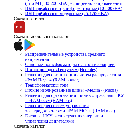
(Trio MT) 80-200 кВА расширенного применения
ИБП трёхфазные трансформаторные (10-500кВА)
ИБП трёхфазные модульные (25-1200кВА)
Скачать каталог
Скачать мобильный каталог
Распределительные устройства среднего
напряжения
Силовые трансформаторы с литой изоляцией
Шинопроводы «Геркулес» (Hercules)
Решения для организации систем распределения
«РАМ Пауэр» (RAM power)
Трансформаторы тока
Гибкие изолированные шины «Медиа» (Media)
Решения для организации шинных трасс для НКУ
– «РАМ бас» (RAM bus)
Решения для систем управления
электродвигателями «РАМ МСС» (RAM mcc)
Готовые НКУ распределения энергии и
управления двигателями
Скачать каталог