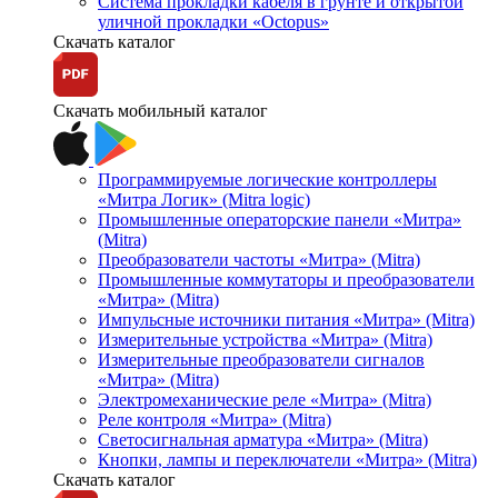
Система прокладки кабеля в грунте и открытой
уличной прокладки «Octopus»
Скачать каталог
Скачать мобильный каталог
Программируемые логические контроллеры
«Митра Логик» (Mitra logic)
Промышленные операторские панели «Митра»
(Mitra)
Преобразователи частоты «Митра» (Mitra)
Промышленные коммутаторы и преобразователи
«Митра» (Mitra)
Импульсные источники питания «Митра» (Mitra)
Измерительные устройства «Митра» (Mitra)
Измерительные преобразователи сигналов
«Митра» (Mitra)
Электромеханические реле «Митра» (Mitra)
Реле контроля «Митра» (Mitra)
Светосигнальная арматура «Митра» (Mitra)
Кнопки, лампы и переключатели «Митра» (Mitra)
Скачать каталог