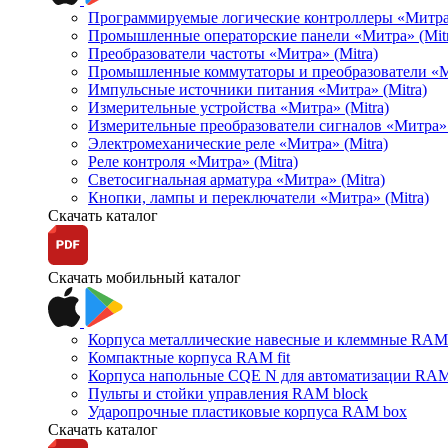
Программируемые логические контроллеры «Митра Л
Промышленные операторские панели «Митра» (Mitr
Преобразователи частоты «Митра» (Mitra)
Промышленные коммутаторы и преобразователи «Ми
Импульсные источники питания «Митра» (Mitra)
Измерительные устройства «Митра» (Mitra)
Измерительные преобразователи сигналов «Митра» 
Электромеханические реле «Митра» (Mitra)
Реле контроля «Митра» (Mitra)
Светосигнальная арматура «Митра» (Mitra)
Кнопки, лампы и переключатели «Митра» (Mitra)
Скачать каталог
Скачать мобильный каталог
Корпуса металлические навесные и клеммные RAM 
Компактные корпуса RAM fit
Корпуса напольные CQE N для автоматизации RAM
Пульты и стойки управления RAM block
Ударопрочные пластиковые корпуса RAM box
Скачать каталог