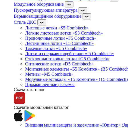
Модульное оборудование
Пускорегулирующая аппаратура
Взрывозащищённое оборудование
Стиль ДКС
Листовые лотки «S5 Combitech»
Лёгкие листовые лотки «S3 Combitech»
Проволочные лотки «F5 Combitech»
Лестничные лотки «L5 Combitech»
Тяжелые лотки «U5 Combitech»
Лотки из нержавеющей стали «I5 Combitech»
Стеклопластиковые лотки «G5 Combitech»
Оптические лотки «D5 Combitech»
Монтажные элементы «Б5 Комбитек» (B5 Combitech
Метизы «M5 Combitech»
Модульные эстакады «Т5 Комбитек» (T5 Combitech)
Промышленные разъемы
Скачать каталог
Скачать мобильный каталог
Внешняя молниезащита и заземление «Юпитер» (Jupi