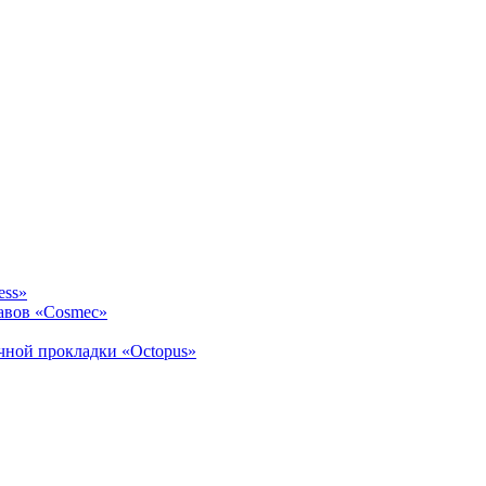
ess»
авов «Cosmec»
ичной прокладки «Octopus»