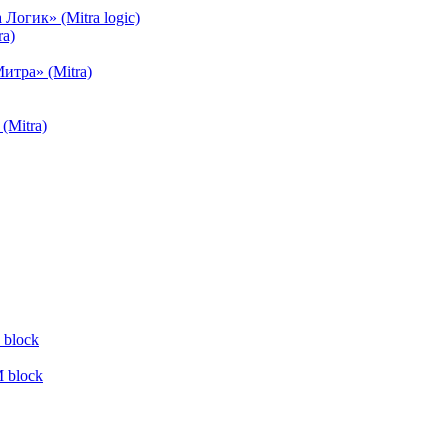
огик» (Mitra logic)
a)
тра» (Mitra)
(Mitra)
block
 block