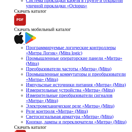
Система прокладки кабеля в грунте и открытой
уличной прокладки «Octopus»
Скачать каталог
Скачать мобильный каталог
Программируемые логические контроллеры
«Митра Логик» (Mitra logic)
Промышленные операторские панели «Митра»
(Mitra)
Преобразователи частоты «Митра» (Mitra)
Промышленные коммутаторы и преобразователи
«Митра» (Mitra)
Импульсные источники питания «Митра» (Mitra)
Измерительные устройства «Митра» (Mitra)
Измерительные преобразователи сигналов
«Митра» (Mitra)
Электромеханические реле «Митра» (Mitra)
Реле контроля «Митра» (Mitra)
Светосигнальная арматура «Митра» (Mitra)
Кнопки, лампы и переключатели «Митра» (Mitra)
Скачать каталог