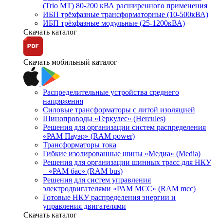
(Trio MT) 80-200 кВА расширенного применения
ИБП трёхфазные трансформаторные (10-500кВА)
ИБП трёхфазные модульные (25-1200кВА)
Скачать каталог
Скачать мобильный каталог
Распределительные устройства среднего
напряжения
Силовые трансформаторы с литой изоляцией
Шинопроводы «Геркулес» (Hercules)
Решения для организации систем распределения
«РАМ Пауэр» (RAM power)
Трансформаторы тока
Гибкие изолированные шины «Медиа» (Media)
Решения для организации шинных трасс для НКУ
– «РАМ бас» (RAM bus)
Решения для систем управления
электродвигателями «РАМ МСС» (RAM mcc)
Готовые НКУ распределения энергии и
управления двигателями
Скачать каталог