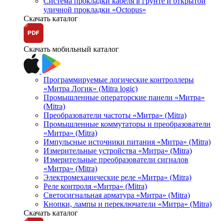
Система прокладки кабеля в грунте и открытой
уличной прокладки «Octopus»
Скачать каталог
Скачать мобильный каталог
Программируемые логические контроллеры
«Митра Логик» (Mitra logic)
Промышленные операторские панели «Митра»
(Mitra)
Преобразователи частоты «Митра» (Mitra)
Промышленные коммутаторы и преобразователи
«Митра» (Mitra)
Импульсные источники питания «Митра» (Mitra)
Измерительные устройства «Митра» (Mitra)
Измерительные преобразователи сигналов
«Митра» (Mitra)
Электромеханические реле «Митра» (Mitra)
Реле контроля «Митра» (Mitra)
Светосигнальная арматура «Митра» (Mitra)
Кнопки, лампы и переключатели «Митра» (Mitra)
Скачать каталог