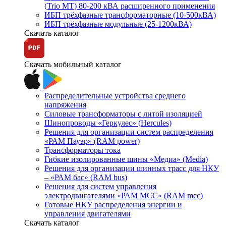
(Trio MT) 80-200 кВА расширенного применения
ИБП трёхфазные трансформаторные (10-500кВА)
ИБП трёхфазные модульные (25-1200кВА)
Скачать каталог
Скачать мобильный каталог
Распределительные устройства среднего
напряжения
Силовые трансформаторы с литой изоляцией
Шинопроводы «Геркулес» (Hercules)
Решения для организации систем распределения
«РАМ Пауэр» (RAM power)
Трансформаторы тока
Гибкие изолированные шины «Медиа» (Media)
Решения для организации шинных трасс для НКУ
– «РАМ бас» (RAM bus)
Решения для систем управления
электродвигателями «РАМ МСС» (RAM mcc)
Готовые НКУ распределения энергии и
управления двигателями
Скачать каталог